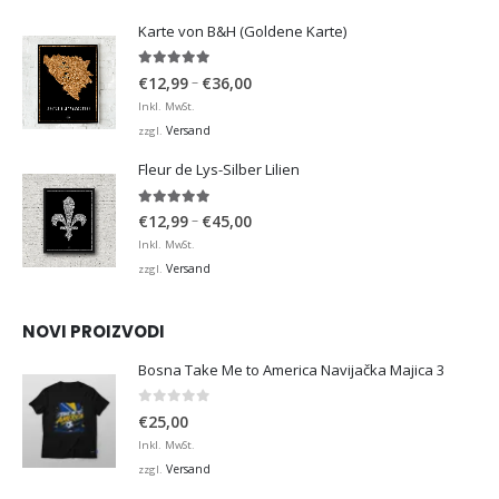
€36,00
Karte von B&H (Goldene Karte)
4.98
von 5
Preisspanne:
–
€
12,99
€
36,00
€12,99
Inkl. MwSt.
bis
Versand
zzgl.
€36,00
Fleur de Lys-Silber Lilien
4.95
von 5
Preisspanne:
–
€
12,99
€
45,00
€12,99
Inkl. MwSt.
bis
Versand
zzgl.
€45,00
NOVI PROIZVODI
Bosna Take Me to America Navijačka Majica 3
0
von 5
€
25,00
Inkl. MwSt.
Versand
zzgl.