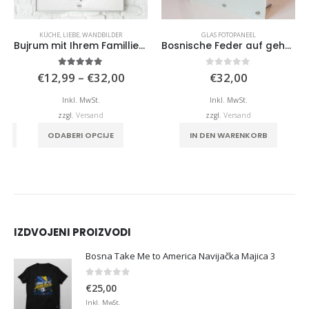
KÜCHE
,
LIEBE
,
WANDBILDER
GLAS FOTOPANEEL
Bujrum mit Ihrem Familliennamen
Bosnische Feder auf gehärtetem Glas
Preisspanne:
5.00
von 5
0
von 5
€
12,99
–
€
32,00
€
32,00
€12,99
bis
Inkl. MwSt.
Inkl. MwSt.
€32,00
zzgl.
Versand
zzgl.
Versand
Dieses Produkt weist mehrere Varianten auf. Die Optionen können auf der Produktseite gewählt werden
EN
ODABERI OPCIJE
IN DEN WARENKORB
IZDVOJENI PROIZVODI
Bosna Take Me to America Navijačka Majica 3
0
von 5
€
25,00
Inkl. MwSt.