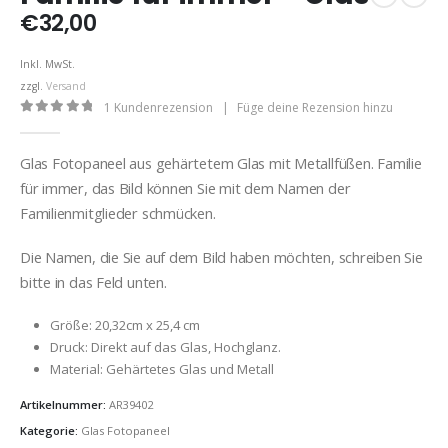
€
32,00
Inkl. MwSt.
zzgl.
Versand
1
Kundenrezension
|
Füge deine Rezension hinzu
0
out of 5
Glas Fotopaneel aus gehärtetem Glas mit Metallfüßen. Familie
für immer, das Bild können Sie mit dem Namen der
Familienmitglieder schmücken.
Die Namen, die Sie auf dem Bild haben möchten, schreiben Sie
bitte in das Feld unten.
Größe: 20,32cm x 25,4 cm
Druck: Direkt auf das Glas, Hochglanz.
Material: Gehärtetes Glas und Metall
Artikelnummer:
AR39402
Kategorie:
Glas Fotopaneel