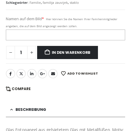
Schlagwörter:
Familie
,
familija zauvijek
,
staklo
Namen auf dem Bild
*
Hier können Sie die Namen Ihrer Familienmitglieder
angeben, die auf dem Bild angezeigt werden sollen.
IN DEN WARENKORB
ADD TO WISHLIST
COMPARE
BESCHREIBUNG
Glas Fotopaneel aus gehärtetem Glas mit Metallfüßen. Motiv: