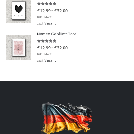
5.00
von 5
Preisspanne:
–
€
12,99
€
32,00
€12,99
Inkl. MwSt.
bis
Versand
zzgl.
€32,00
Namen Geblümt Floral
5.00
von 5
Preisspanne:
–
€
12,99
€
32,00
€12,99
Inkl. MwSt.
bis
Versand
zzgl.
€32,00