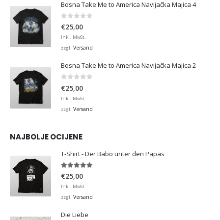
Bosna Take Me to America Navijačka Majica 4
0
von 5
€
25,00
Inkl. MwSt.
Versand
zzgl.
Bosna Take Me to America Navijačka Majica 2
0
von 5
€
25,00
Inkl. MwSt.
Versand
zzgl.
NAJBOLJE OCIJENE
T-Shirt - Der Babo unter den Papas
5.00
von 5
€
25,00
Inkl. MwSt.
Versand
zzgl.
Die Liebe