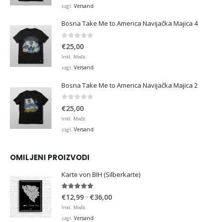
Versand
zzgl.
Bosna Take Me to America Navijačka Majica 4
0
von 5
€
25,00
Inkl. MwSt.
Versand
zzgl.
Bosna Take Me to America Navijačka Majica 2
0
von 5
€
25,00
Inkl. MwSt.
Versand
zzgl.
OMILJENI PROIZVODI
Karte von BIH (Silberkarte)
4.92
von 5
Preisspanne:
–
€
12,99
€
36,00
€12,99
Inkl. MwSt.
bis
Versand
zzgl.