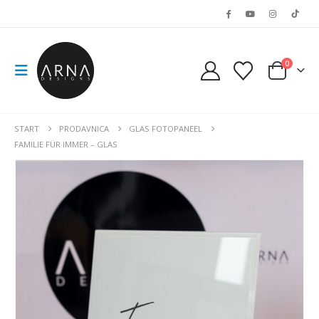
0
START
PRODAVNICA
GLAS FOTOPANEEL
FAMILIE FÜR IMMER – GLAS