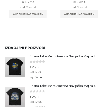
bis
bis
Inkl. MwSt.
Inkl. MwSt.
,00
€32,00
€32,0
zzgl.
Versand
zzgl.
Versand
. Die Optionen können auf der Produktseite gewählt werden
Dieses Produkt weist mehrere Varianten auf. Die Optionen können auf der Produktseite gewählt werden
Dieses Produkt weist mehrere Varianten auf. Die Optionen können auf der Produktseite
AUSFÜHRUNG WÄHLEN
AUSFÜHRUNG WÄHLEN
IZDVOJENI PROIZVODI
Bosna Take Me to America Navijačka Majica 3
0
von 5
€
25,00
Inkl. MwSt.
Versand
zzgl.
Bosna Take Me to America Navijačka Majica 4
0
von 5
€
25,00
Inkl. MwSt.
Versand