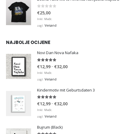
0
von 5
€
25,00
Inkl. MwSt.
Versand
zzgl.
NAJBOLJE OCIJENE
Novi Dan Nova Nafaka
5.00
von 5
Preisspanne:
–
€
12,99
€
32,00
€12,99
Inkl. MwSt.
bis
Versand
zzgl.
€32,00
Kindermotiv mit Geburtsdaten 3
5.00
von 5
Preisspanne:
–
€
12,99
€
32,00
€12,99
Inkl. MwSt.
bis
Versand
zzgl.
€32,00
Bujrum (Black)