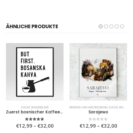
ÄHNLICHE PRODUKTE
KÜCHE
,
WANDBILDER
BOSNIEN UND HERZEGOWINA
,
KÜCHE
,
WANDBILDER
Zuerst bosnischer Kaffee (weiß)
Sarajewo
isspanne:
Preisspanne:
Preiss
5.00
von 5
0
von 5
€
12,99
–
€
32,00
€
12,99
–
€
32,00
,99
€12,99
€12,9