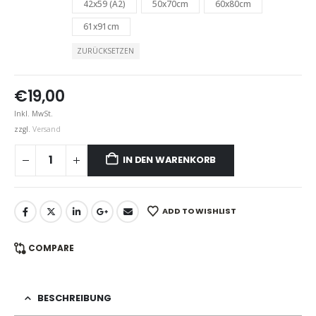
42x59 (A2)
50x70cm
60x80cm
61x91cm
ZURÜCKSETZEN
€
19,00
Inkl. MwSt.
zzgl.
Versand
IN DEN WARENKORB
ADD TO WISHLIST
COMPARE
BESCHREIBUNG