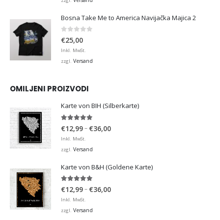
zzgl.
Bosna Take Me to America Navijačka Majica 2
0
von 5
€
25,00
Inkl. MwSt.
Versand
zzgl.
OMILJENI PROIZVODI
Karte von BIH (Silberkarte)
4.92
von 5
Preisspanne:
–
€
12,99
€
36,00
€12,99
Inkl. MwSt.
bis
Versand
zzgl.
€36,00
Karte von B&H (Goldene Karte)
4.98
von 5
Preisspanne:
–
€
12,99
€
36,00
€12,99
Inkl. MwSt.
bis
Versand
zzgl.