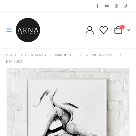
0
START
PRODAVNICA
WANDBILDER
,
LIEBE
,
WOHNZIMMER
DER KUSS