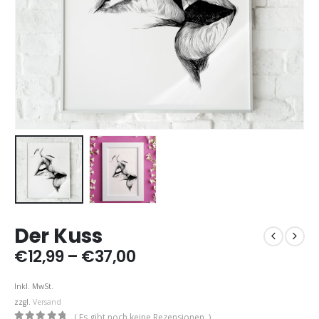
Der Kuss
Preisspanne:
€
12,99
–
€
37,00
€12,99
bis
Inkl. MwSt.
€37,00
zzgl.
Versand
( Es gibt noch keine Rezensionen. )