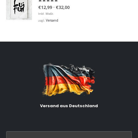
5.00
von 5
Preisspanne:
–
€
12,99
€
32,00
€12,99
Inkl. MwSt.
bis
Versand
zzgl.
€32,00
Versand aus Deutschland