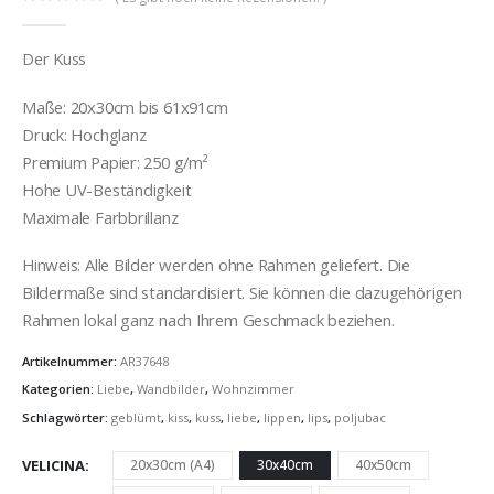
0
out of 5
Der Kuss
Maße: 20x30cm bis 61x91cm
Druck: Hochglanz
Premium Papier: 250 g/m²
Hohe UV-Beständigkeit
Maximale Farbbrillanz
Hinweis: Alle Bilder werden ohne Rahmen geliefert. Die
Bildermaße sind standardisiert. Sie können die dazugehörigen
Rahmen lokal ganz nach Ihrem Geschmack beziehen.
Artikelnummer:
AR37648
Kategorien:
Liebe
,
Wandbilder
,
Wohnzimmer
Schlagwörter:
geblümt
,
kiss
,
kuss
,
liebe
,
lippen
,
lips
,
poljubac
VELICINA
20x30cm (A4)
30x40cm
40x50cm