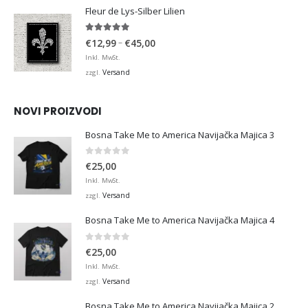
€36,00
Fleur de Lys-Silber Lilien
4.95
von 5
Preisspanne:
–
€
12,99
€
45,00
€12,99
Inkl. MwSt.
bis
Versand
zzgl.
€45,00
NOVI PROIZVODI
Bosna Take Me to America Navijačka Majica 3
0
von 5
€
25,00
Inkl. MwSt.
Versand
zzgl.
Bosna Take Me to America Navijačka Majica 4
0
von 5
€
25,00
Inkl. MwSt.
Versand
zzgl.
Bosna Take Me to America Navijačka Majica 2