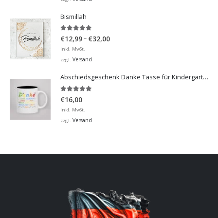
Bismillah
5.00
von 5
Preisspanne:
–
€
12,99
€
32,00
€12,99
Inkl. MwSt.
bis
Versand
zzgl.
€32,00
Abschiedsgeschenk Danke Tasse für Kindergarten, Hort
5.00
von 5
€
16,00
Inkl. MwSt.
Versand
zzgl.