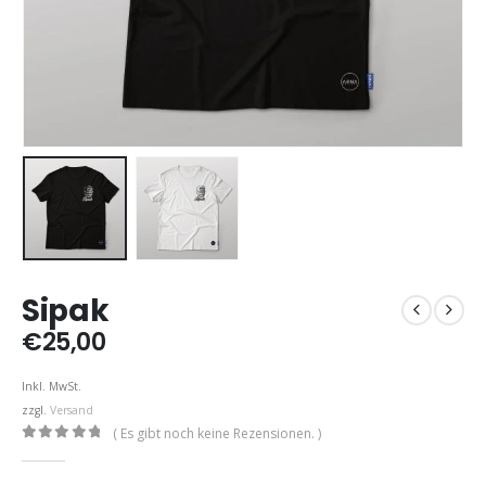
Sipak
€
25,00
Inkl. MwSt.
zzgl.
Versand
( Es gibt noch keine Rezensionen. )
0
out of 5