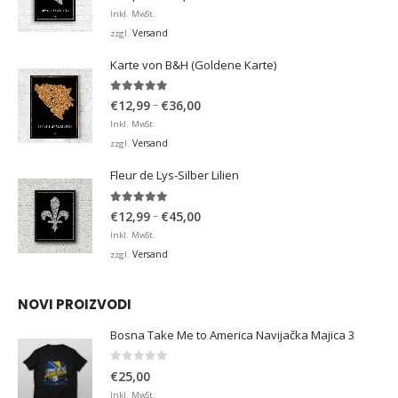
€12,99
Inkl. MwSt.
bis
Versand
zzgl.
€36,00
Karte von B&H (Goldene Karte)
4.98
von 5
Preisspanne:
–
€
12,99
€
36,00
€12,99
Inkl. MwSt.
bis
Versand
zzgl.
€36,00
Fleur de Lys-Silber Lilien
4.95
von 5
Preisspanne:
–
€
12,99
€
45,00
€12,99
Inkl. MwSt.
bis
Versand
zzgl.
€45,00
NOVI PROIZVODI
Bosna Take Me to America Navijačka Majica 3
0
von 5
€
25,00
Inkl. MwSt.