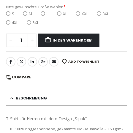
Bitte gewünschte Größe wählen
*
S
M
L
XL
XXL
3XL
4XL
5XL
IN DEN WARENKORB
ADD TO WISHLIST
COMPARE
BESCHREIBUNG
T-Shirt für Herren mit dem Design „Sipak“
100% ringgesponnene, gekämmte Bio-Baumwolle – 160 g/m2