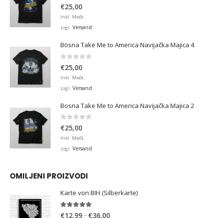
0
von 5
€
25,00
Inkl. MwSt.
Versand
zzgl.
Bosna Take Me to America Navijačka Majica 4
0
von 5
€
25,00
Inkl. MwSt.
Versand
zzgl.
Bosna Take Me to America Navijačka Majica 2
0
von 5
€
25,00
Inkl. MwSt.
Versand
zzgl.
OMILJENI PROIZVODI
Karte von BIH (Silberkarte)
4.92
von 5
Preisspanne:
–
€
12,99
€
36,00