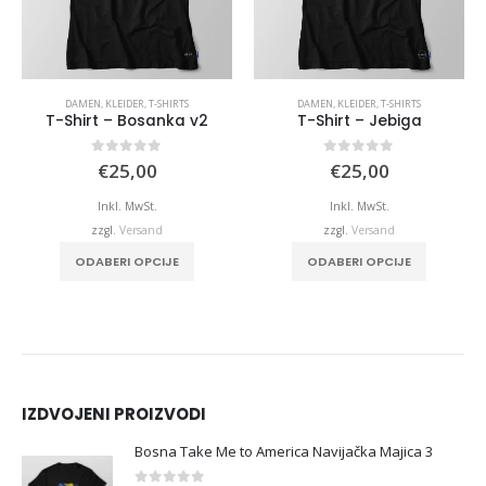
DAMEN
,
KLEIDER
,
T-SHIRTS
DAMEN
,
KLEIDER
,
T-SHIRTS
T-Shirt – Bosanka v2
T-Shirt – Jebiga
0
von 5
0
von 5
€
25,00
€
25,00
Inkl. MwSt.
Inkl. MwSt.
zzgl.
Versand
zzgl.
Versand
duktseite gewählt werden
Dieses Produkt weist mehrere Varianten auf. Die Optionen können auf der Produktseite gewählt werden
ODABERI OPCIJE
ODABERI OPCIJE
IZDVOJENI PROIZVODI
Bosna Take Me to America Navijačka Majica 3