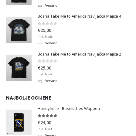
Versand
zzgl.
Bosna Take Me to America Navijačka Majica 4
0
von 5
€
25,00
Inkl. MwSt.
Versand
zzgl.
Bosna Take Me to America Navijačka Majica 2
0
von 5
€
25,00
Inkl. MwSt.
Versand
zzgl.
NAJBOLJE OCIJENE
Handyhülle - Bosnisches Wappen
5.00
von 5
€
24,00
Inkl. MwSt.
Versand
zzgl.