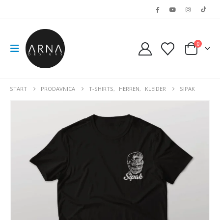
0
START
PRODAVNICA
T-SHIRTS
,
HERREN
,
KLEIDER
SIPAK