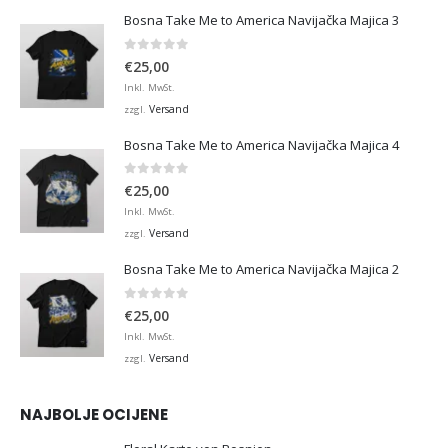
Bosna Take Me to America Navijačka Majica 3
0
von 5
€
25,00
Inkl. MwSt.
Versand
zzgl.
Bosna Take Me to America Navijačka Majica 4
0
von 5
€
25,00
Inkl. MwSt.
Versand
zzgl.
Bosna Take Me to America Navijačka Majica 2
0
von 5
€
25,00
Inkl. MwSt.
Versand
zzgl.
NAJBOLJE OCIJENE