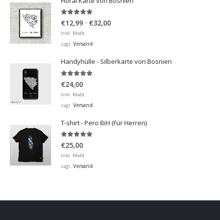
Floral Karte von Bosnien
5.00
von 5
Preisspanne:
–
€
12,99
€
32,00
€12,99
Inkl. MwSt.
bis
Versand
zzgl.
€32,00
Handyhülle - Silberkarte von Bosnien
5.00
von 5
€
24,00
Inkl. MwSt.
Versand
zzgl.
T-shirt - Pero BiH (Für Herren)
5.00
von 5
€
25,00
Inkl. MwSt.
Versand
zzgl.