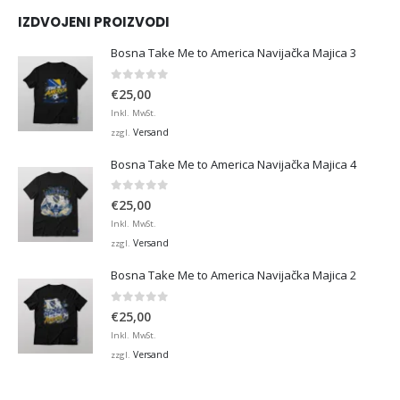
IZDVOJENI PROIZVODI
Bosna Take Me to America Navijačka Majica 3
0
von 5
€
25,00
Inkl. MwSt.
Versand
zzgl.
Bosna Take Me to America Navijačka Majica 4
0
von 5
€
25,00
Inkl. MwSt.
Versand
zzgl.
Bosna Take Me to America Navijačka Majica 2
0
von 5
€
25,00
Inkl. MwSt.
Versand
zzgl.