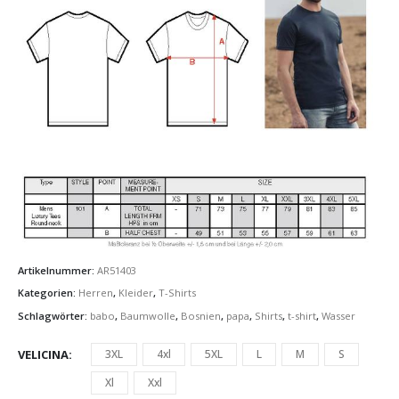
Artikelnummer:
AR51403
Kategorien:
Herren
,
Kleider
,
T-Shirts
Schlagwörter:
babo
,
Baumwolle
,
Bosnien
,
papa
,
Shirts
,
t-shirt
,
Wasser
VELICINA
3XL
4xl
5XL
L
M
S
Xl
Xxl