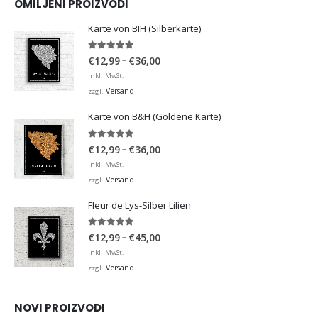
OMILJENI PROIZVODI
Karte von BIH (Silberkarte)
4.92
von 5
Preisspanne:
–
€
12,99
€
36,00
€12,99
Inkl. MwSt.
bis
Versand
zzgl.
€36,00
Karte von B&H (Goldene Karte)
4.98
von 5
Preisspanne:
–
€
12,99
€
36,00
€12,99
Inkl. MwSt.
bis
Versand
zzgl.
€36,00
Fleur de Lys-Silber Lilien
4.95
von 5
Preisspanne:
–
€
12,99
€
45,00
€12,99
Inkl. MwSt.
bis
Versand
zzgl.
€45,00
NOVI PROIZVODI