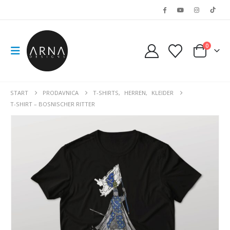
0
START
PRODAVNICA
T-SHIRTS
,
HERREN
,
KLEIDER
T-SHIRT – BOSNISCHER RITTER