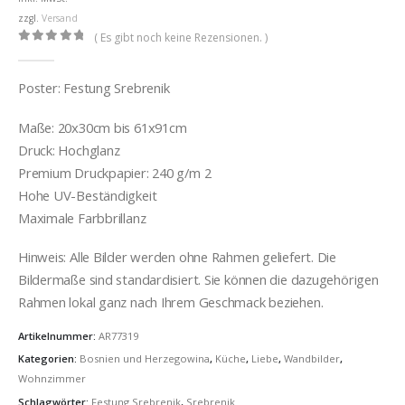
€36,00
zzgl.
Versand
( Es gibt noch keine Rezensionen. )
0
out of 5
Poster: Festung Srebrenik
Maße: 20x30cm bis 61x91cm
Druck: Hochglanz
Premium Druckpapier: 240 g/m 2
Hohe UV-Beständigkeit
Maximale Farbbrillanz
Hinweis: Alle Bilder werden ohne Rahmen geliefert. Die
Bildermaße sind standardisiert. Sie können die dazugehörigen
Rahmen lokal ganz nach Ihrem Geschmack beziehen.
Artikelnummer:
AR77319
Kategorien:
Bosnien und Herzegowina
,
Küche
,
Liebe
,
Wandbilder
,
Wohnzimmer
Schlagwörter:
Festung Srebrenik
,
Srebrenik