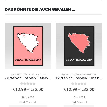
DAS KÖNNTE DIR AUCH GEFALLEN …
MAPS UND STÄDTE
,
WANDBILDER
MAPS UND STÄDTE
,
WANDBILDER
Karte von Bosnien – Meine Stadt
Karte von Bosnien – meine Stadt II
Preisspanne:
Preiss
0
von 5
0
von 5
€
12,99
–
€
32,00
€
12,99
–
€
32,00
€12,99
€12,9
bis
bis
Inkl. MwSt.
Inkl. MwSt.
€32,00
€32,0
zzgl.
Versand
zzgl.
Versand
Dieses Produkt weist mehrere Varianten auf. Die Optionen können auf der Produktseite gewählt werden
Dieses Produkt weist mehrere Varianten auf. Die Optionen können auf der Produktseite gewählt werden