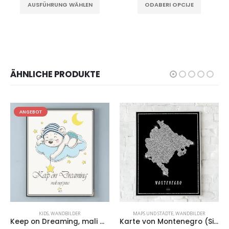
AUSFÜHRUNG WÄHLEN
ODABERI OPCIJE
ÄHNLICHE PRODUKTE
ANGEBOT
MAPS UND STÄDTE
,
WANDBILDER
KÜCHE
,
LIEBE
,
MAPS UND STÄDTE
,
WANDBILDER
Karte von Montenegro (Silver Map)
Bosnian Roots