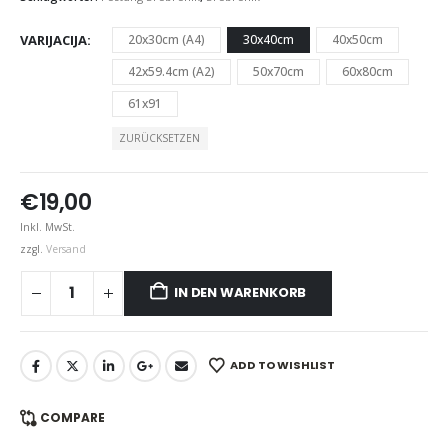
VARIJACIJA
20x30cm (A4)
30x40cm
40x50cm
42x59.4cm (A2)
50x70cm
60x80cm
61x91
ZURÜCKSETZEN
€
19,00
Inkl. MwSt.
zzgl.
Versand
IN DEN WARENKORB
ADD TO WISHLIST
COMPARE