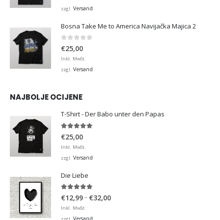
Versand
zzgl.
Bosna Take Me to America Navijačka Majica 2
0
von 5
€
25,00
Inkl. MwSt.
Versand
zzgl.
NAJBOLJE OCIJENE
T-Shirt - Der Babo unter den Papas
5.00
von 5
€
25,00
Inkl. MwSt.
Versand
zzgl.
Die Liebe
5.00
von 5
Preisspanne:
–
€
12,99
€
32,00
€12,99
Inkl. MwSt.
bis
Versand
zzgl.