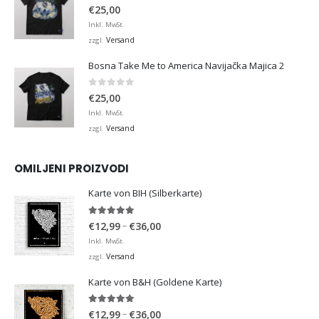
0
von 5
€
25,00
Inkl. MwSt.
Versand
zzgl.
Bosna Take Me to America Navijačka Majica 2
0
von 5
€
25,00
Inkl. MwSt.
Versand
zzgl.
OMILJENI PROIZVODI
Karte von BIH (Silberkarte)
4.92
von 5
Preisspanne:
–
€
12,99
€
36,00
€12,99
Inkl. MwSt.
bis
Versand
zzgl.
€36,00
Karte von B&H (Goldene Karte)
4.98
von 5
Preisspanne:
–
€
12,99
€
36,00