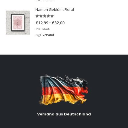
€32,00
Namen Geblümt Floral
5.00
von 5
Preisspanne:
–
€
12,99
€
32,00
€12,99
Inkl. MwSt.
bis
Versand
zzgl.
€32,00
Versand aus Deutschland