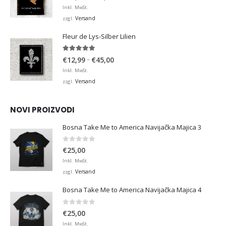
€12,99
Inkl. MwSt.
bis
Versand
zzgl.
€36,00
Fleur de Lys-Silber Lilien
4.95
von 5
Preisspanne:
–
€
12,99
€
45,00
€12,99
Inkl. MwSt.
bis
Versand
zzgl.
€45,00
NOVI PROIZVODI
Bosna Take Me to America Navijačka Majica 3
0
von 5
€
25,00
Inkl. MwSt.
Versand
zzgl.
Bosna Take Me to America Navijačka Majica 4
0
von 5
€
25,00
Inkl. MwSt.