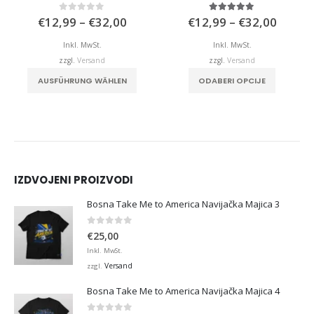
isspanne:
Preisspanne:
Preiss
5.00
von 5
0
von 5
€
12,99
–
€
32,00
€
12,99
–
€
32,00
,99
€12,99
€12,9
bis
bis
Inkl. MwSt.
Inkl. MwSt.
,00
€32,00
€32,0
zzgl.
Versand
zzgl.
Versand
. Die Optionen können auf der Produktseite gewählt werden
Dieses Produkt weist mehrere Varianten auf. Die Optionen können auf der Produktseite gewählt werden
Dieses Produkt weist mehrere Varianten auf. Die Optionen können auf der Produktseite
ODABERI OPCIJE
AUSFÜHRUNG WÄHLEN
IZDVOJENI PROIZVODI
Bosna Take Me to America Navijačka Majica 3
0
von 5
€
25,00
Inkl. MwSt.
Versand
zzgl.
Bosna Take Me to America Navijačka Majica 4