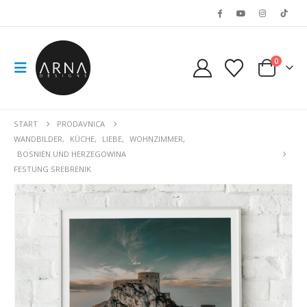
0
START
PRODAVNICA
WANDBILDER
,
KÜCHE
,
LIEBE
,
WOHNZIMMER
,
BOSNIEN UND HERZEGOWINA
FESTUNG SREBRENIK