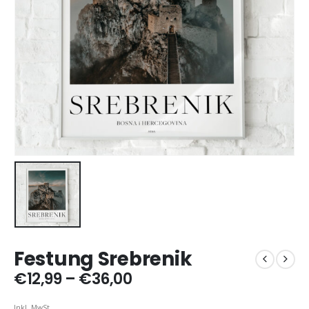
Festung Srebrenik
Preisspanne:
€
12,99
–
€
36,00
€12,99
bis
Inkl. MwSt.