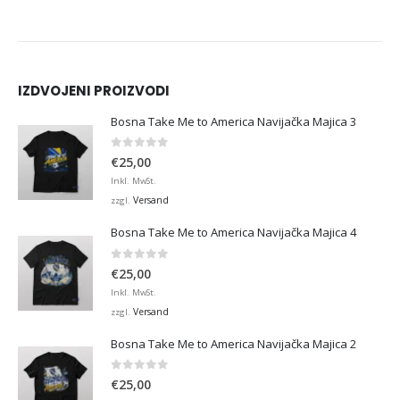
IZDVOJENI PROIZVODI
Bosna Take Me to America Navijačka Majica 3
0
von 5
€
25,00
Inkl. MwSt.
Versand
zzgl.
Bosna Take Me to America Navijačka Majica 4
0
von 5
€
25,00
Inkl. MwSt.
Versand
zzgl.
Bosna Take Me to America Navijačka Majica 2
0
von 5
€
25,00