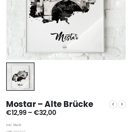
Mostar – Alte Brücke
Preisspanne:
€
12,99
–
€
32,00
€12,99
bis
Inkl. MwSt.
€32,00
zzgl.
Versand