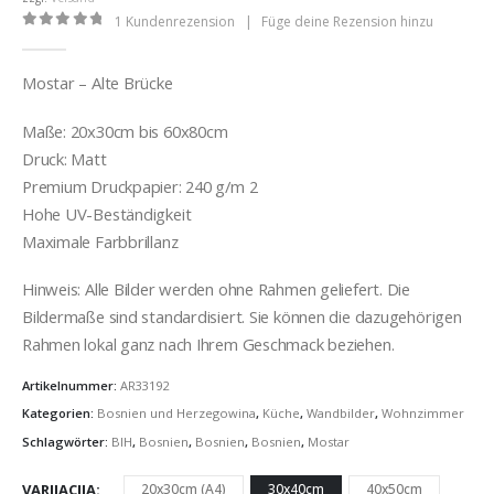
1
Kundenrezension
|
Füge deine Rezension hinzu
0
out of 5
Mostar – Alte Brücke
Maße: 20x30cm bis 60x80cm
Druck: Matt
Premium Druckpapier: 240 g/m 2
Hohe UV-Beständigkeit
Maximale Farbbrillanz
Hinweis: Alle Bilder werden ohne Rahmen geliefert. Die
Bildermaße sind standardisiert. Sie können die dazugehörigen
Rahmen lokal ganz nach Ihrem Geschmack beziehen.
Artikelnummer:
AR33192
Kategorien:
Bosnien und Herzegowina
,
Küche
,
Wandbilder
,
Wohnzimmer
Schlagwörter:
BIH
,
Bosnien
,
Bosnien
,
Bosnien
,
Mostar
VARIJACIJA
20x30cm (A4)
30x40cm
40x50cm