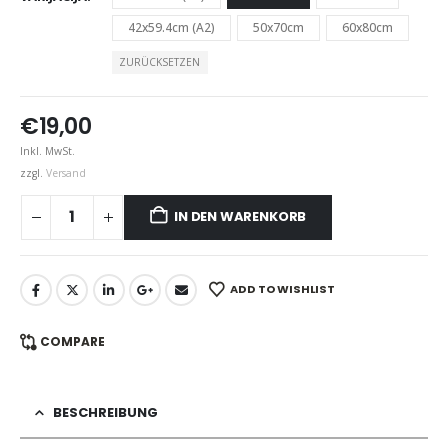
42x59.4cm (A2)
50x70cm
60x80cm
ZURÜCKSETZEN
€
19,00
Inkl. MwSt.
zzgl.
Versand
IN DEN WARENKORB
ADD TO WISHLIST
COMPARE
BESCHREIBUNG