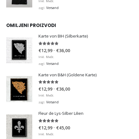
Inkl. MwSt.
Versand
zzgl.
OMILJENI PROIZVODI
Karte von BIH (Silberkarte)
4.92
von 5
Preisspanne:
–
€
12,99
€
36,00
€12,99
Inkl. MwSt.
bis
Versand
zzgl.
€36,00
Karte von B&H (Goldene Karte)
4.98
von 5
Preisspanne:
–
€
12,99
€
36,00
€12,99
Inkl. MwSt.
bis
Versand
zzgl.
€36,00
Fleur de Lys-Silber Lilien
4.95
von 5
Preisspanne:
–
€
12,99
€
45,00
€12,99
Inkl. MwSt.