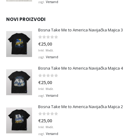
bis
Versand
zzgl.
€45,00
NOVI PROIZVODI
Bosna Take Me to America Navijačka Majica 3
0
von 5
€
25,00
Inkl. MwSt.
Versand
zzgl.
Bosna Take Me to America Navijačka Majica 4
0
von 5
€
25,00
Inkl. MwSt.
Versand
zzgl.
Bosna Take Me to America Navijačka Majica 2
0
von 5
€
25,00
Inkl. MwSt.
Versand
zzgl.