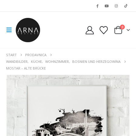
0
START
PRODAVNICA
WANDBILDER
,
KÜCHE
,
WOHNZIMMER
,
BOSNIEN UND HERZEGOWINA
MOSTAR – ALTE BRÜCKE