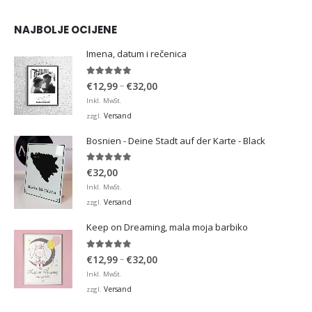
NAJBOLJE OCIJENE
Imena, datum i rečenica
5.00
von 5
Preisspanne:
–
€
12,99
€
32,00
€12,99
Inkl. MwSt.
bis
Versand
zzgl.
€32,00
Bosnien - Deine Stadt auf der Karte - Black
5.00
von 5
€
32,00
Inkl. MwSt.
Versand
zzgl.
Keep on Dreaming, mala moja barbiko
5.00
von 5
Preisspanne:
–
€
12,99
€
32,00
€12,99
Inkl. MwSt.
bis
Versand
zzgl.
€32,00