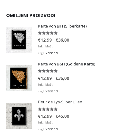
OMILJENI PROIZVODI
Karte von BIH (Silberkarte)
4.92
von 5
Preisspanne:
–
€
12,99
€
36,00
€12,99
Inkl. MwSt.
bis
Versand
zzgl.
€36,00
Karte von B&H (Goldene Karte)
4.98
von 5
Preisspanne:
–
€
12,99
€
36,00
€12,99
Inkl. MwSt.
bis
Versand
zzgl.
€36,00
Fleur de Lys-Silber Lilien
4.95
von 5
Preisspanne:
–
€
12,99
€
45,00
€12,99
Inkl. MwSt.
bis
Versand
zzgl.
€45,00