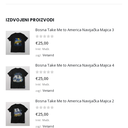
IZDVOJENI PROIZVODI
Bosna Take Me to America Navijačka Majica 3
0
von 5
€
25,00
Inkl. MwSt.
Versand
zzgl.
Bosna Take Me to America Navijačka Majica 4
0
von 5
€
25,00
Inkl. MwSt.
Versand
zzgl.
Bosna Take Me to America Navijačka Majica 2
0
von 5
€
25,00
Inkl. MwSt.
Versand
zzgl.