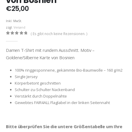
von Bosnien
€
25,00
Inkl. MwSt.
zzgl.
Versand
( Es gibt noch keine Rezensionen. )
0
out of 5
Damen T-Shirt mit rundem Ausschnitt. Motiv –
Goldene/Silberne Karte von Bosnien
100% ringgesponnene, gekämmte Bio-Baumwolle – 160 g/m2
Single Jersey
Körperbetont geschnitten
Schulter-zu-Schulter Nackenband
Verstärkt durch Doppelnähte
Gewebtes FAIR4ALL Flaglabel in der linken Seitennaht
Bitte überprüfen Sie die untere Größentabelle um Ihre