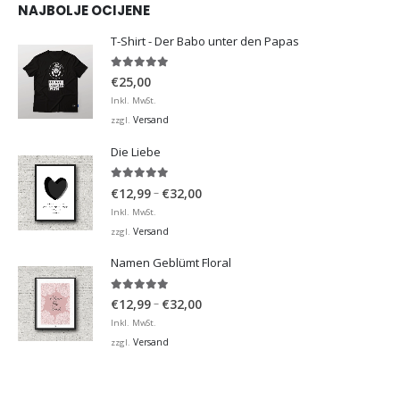
NAJBOLJE OCIJENE
T-Shirt - Der Babo unter den Papas
5.00
von 5
€
25,00
Inkl. MwSt.
Versand
zzgl.
Die Liebe
5.00
von 5
Preisspanne:
–
€
12,99
€
32,00
€12,99
Inkl. MwSt.
bis
Versand
zzgl.
€32,00
Namen Geblümt Floral
5.00
von 5
Preisspanne:
–
€
12,99
€
32,00
€12,99
Inkl. MwSt.
bis
Versand
zzgl.
€32,00