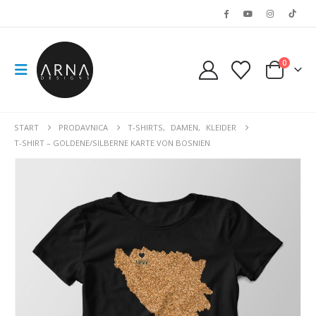
0
START
PRODAVNICA
T-SHIRTS
,
DAMEN
,
KLEIDER
T-SHIRT – GOLDENE/SILBERNE KARTE VON BOSNIEN