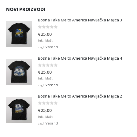
NOVI PROIZVODI
Bosna Take Me to America Navijačka Majica 3
0
von 5
€
25,00
Inkl. MwSt.
Versand
zzgl.
Bosna Take Me to America Navijačka Majica 4
0
von 5
€
25,00
Inkl. MwSt.
Versand
zzgl.
Bosna Take Me to America Navijačka Majica 2
0
von 5
€
25,00
Inkl. MwSt.
Versand
zzgl.