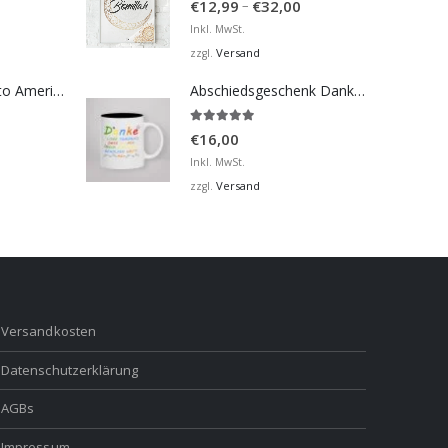
Preisspanne:
–
€
12,99
€
32,00
€12,99
Inkl. MwSt.
bis
Versand
zzgl.
€32,00
Bosna Take Me to America Navijačka Majica 2
Abschiedsgeschenk Danke Tasse für Kindergarten, Hort
5.00
von 5
€
16,00
Inkl. MwSt.
Versand
zzgl.
Versandkosten
Datenschutzerklärung
AGBs
Impressum