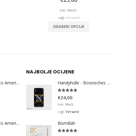
Inkl. MwSt.
zzgl.
Versand
weist mehrere Varianten auf. Die Optionen können auf der Produktseite gewählt werden
Dieses Produkt weist mehrere Varianten auf. Die Optionen können auf der Produktseite gewählt werden
ODABERI OPCIJE
NAJBOLJE OCIJENE
Bosna Take Me to America Navijačka Majica 3
Handyhülle - Bosnisches Wappen
5.00
von 5
€
24,00
Inkl. MwSt.
Versand
zzgl.
Bosna Take Me to America Navijačka Majica 4
Bismillah
5.00
von 5