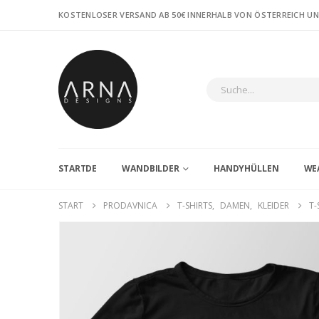
KOSTENLOSER VERSAND AB 50€ INNERHALB VON ÖSTERREICH U
STARTDE
WANDBILDER
HANDYHÜLLEN
WE
START
PRODAVNICA
T-SHIRTS
,
DAMEN
,
KLEIDER
T-