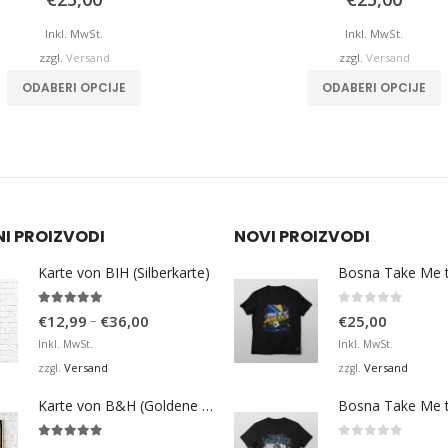
Inkl. MwSt.
Inkl. MwSt.
zzgl.
Versand
zzgl.
Versand
Dieses Produkt weist mehrere Varianten auf. Die Optionen können auf der Produktseite gewählt werden
Dieses Produkt 
ODABERI OPCIJE
ODABERI OPCIJE
NI PROIZVODI
NOVI PROIZVODI
Karte von BIH (Silberkarte)
4.92
von 5
0
von 5
Preisspanne:
–
€
12,99
€
36,00
€
25,00
€12,99
Inkl. MwSt.
Inkl. MwSt.
bis
Versand
Versand
zzgl.
zzgl.
€36,00
Karte von B&H (Goldene Karte)
4.98
von 5
0
von 5