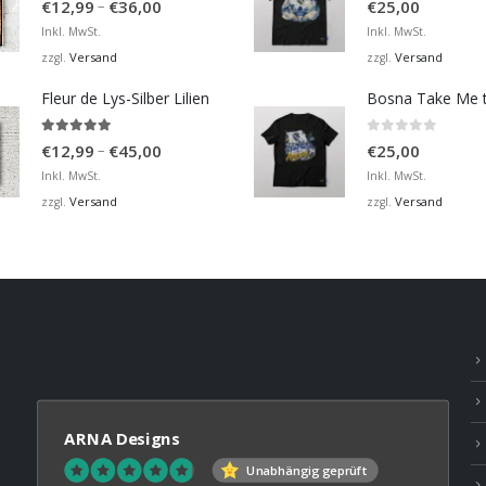
Preisspanne:
–
€
12,99
€
36,00
€
25,00
€12,99
Inkl. MwSt.
Inkl. MwSt.
bis
Versand
Versand
zzgl.
zzgl.
€36,00
Fleur de Lys-Silber Lilien
4.95
von 5
0
von 5
Preisspanne:
–
€
12,99
€
45,00
€
25,00
€12,99
Inkl. MwSt.
Inkl. MwSt.
bis
Versand
Versand
zzgl.
zzgl.
€45,00
ARNA Designs
Unabhängig geprüft