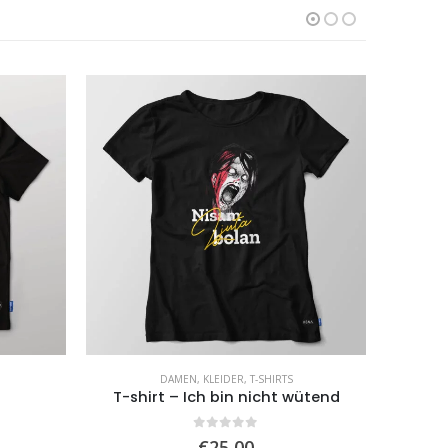
DAMEN
,
KLEIDER
,
T-SHIRTS
T-shirt – Ich bin nicht wütend
B
0
von 5
€
25,00