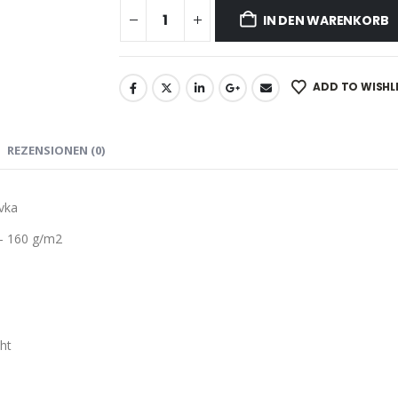
IN DEN WARENKORB
ADD TO WISHL
REZENSIONEN (0)
vka
– 160 g/m2
ht