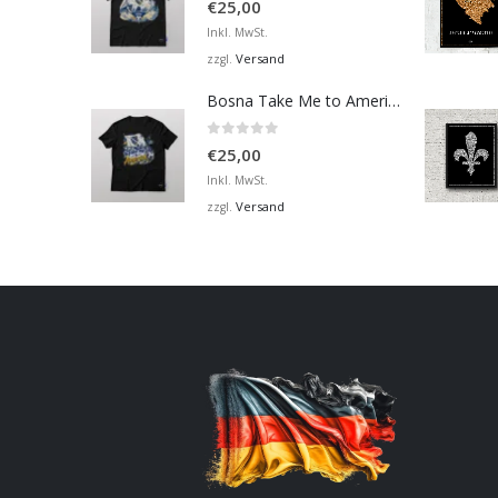
€
25,00
Inkl. MwSt.
Versand
zzgl.
Bosna Take Me to America Navijačka Majica 2
0
von 5
€
25,00
Inkl. MwSt.
Versand
zzgl.