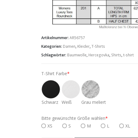
Artikelnummer:
AR56757
Kategorien:
Damen
,
Kleider
,
T-Shirts
Schlagwörter:
Baumwolle
,
Hercegovka
,
Shirts
,
t-shirt
T-Shirt Farbe
*
Schwarz
Weiß
Grau meliert
Bitte gewünschte Größe wählen
*
XS
S
M
L
XL