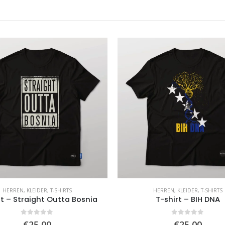
HERREN
,
KLEIDER
,
T-SHIRTS
HERREN
,
KLEIDER
,
T-SHIRTS
rt – Straight Outta Bosnia
T-shirt – BIH DNA
0
von 5
0
von 5
€
25,00
€
25,00