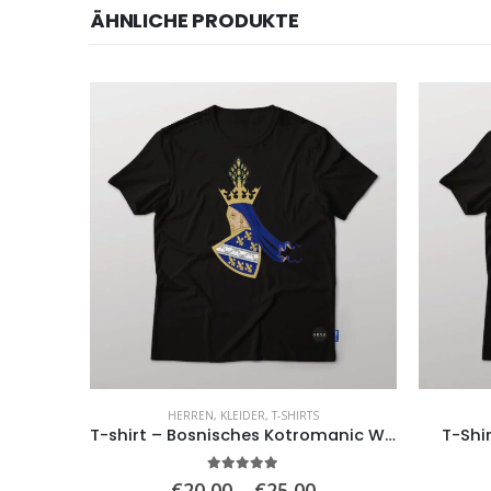
ÄHNLICHE PRODUKTE
HERREN
,
KLEIDER
,
T-SHIRTS
T-Shirt – Wappen von Bosnien und Herzegowina 1878
T-shirt – Bosnisches Kotromanic Wappen
T-Shi
5.00
von 5
Preisspanne:
€
20,00
–
€
25,00