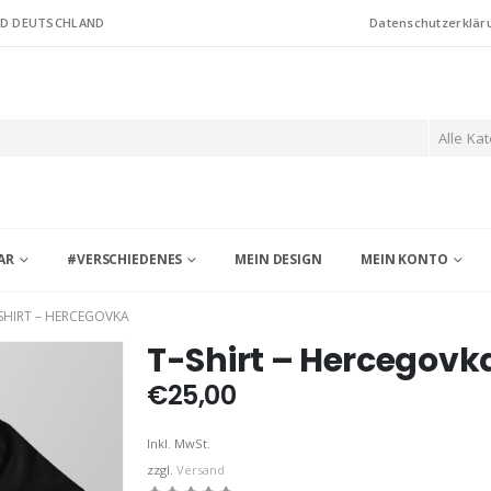
ND DEUTSCHLAND
Datenschutzerklär
Alle Ka
AR
#VERSCHIEDENES
MEIN DESIGN
MEIN KONTO
SHIRT – HERCEGOVKA
T-Shirt – Hercegovk
€
25,00
Inkl. MwSt.
zzgl.
Versand