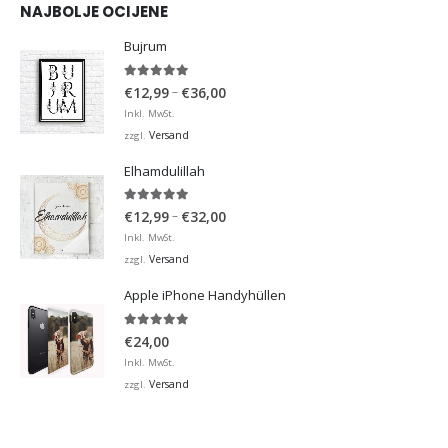
NAJBOLJE OCIJENE
Bujrum
5.00
von 5
Preisspanne:
–
€
12,99
€
36,00
€12,99
Inkl. MwSt.
bis
Versand
zzgl.
€36,00
Elhamdulillah
5.00
von 5
Preisspanne:
–
€
12,99
€
32,00
€12,99
Inkl. MwSt.
bis
Versand
zzgl.
€32,00
Apple iPhone Handyhüllen
5.00
von 5
€
24,00
Inkl. MwSt.
Versand
zzgl.