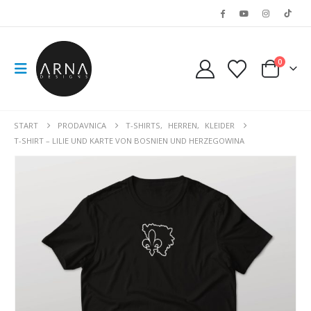
0
START
PRODAVNICA
T-SHIRTS
,
HERREN
,
KLEIDER
T-SHIRT – LILIE UND KARTE VON BOSNIEN UND HERZEGOWINA