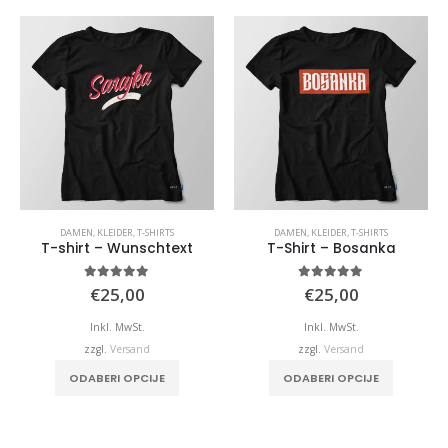
DAMEN
,
KLEIDER
,
T-SHIRTS
DAMEN
,
KLEIDER
,
T-SHIRTS
T-shirt – Wunschtext
T-Shirt – Bosanka
5.00
von 5
5.00
von 5
€
25,00
€
25,00
Inkl. MwSt.
Inkl. MwSt.
zzgl.
Versand
zzgl.
Versand
Dieses Produkt weist mehrere Varianten auf. Die Optionen können auf der Produktseite gewählt werden
Dieses Produkt weist mehrere Varianten auf. Die Optionen können auf der Produktseite gewählt werden
ODABERI OPCIJE
ODABERI OPCIJE