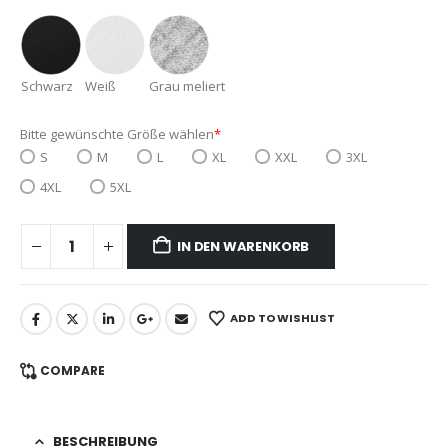
Schwarz
Weiß
Grau meliert
Bitte gewünschte Größe wählen
*
S
M
L
XL
XXL
3XL
4XL
5XL
IN DEN WARENKORB
ADD TO WISHLIST
COMPARE
BESCHREIBUNG