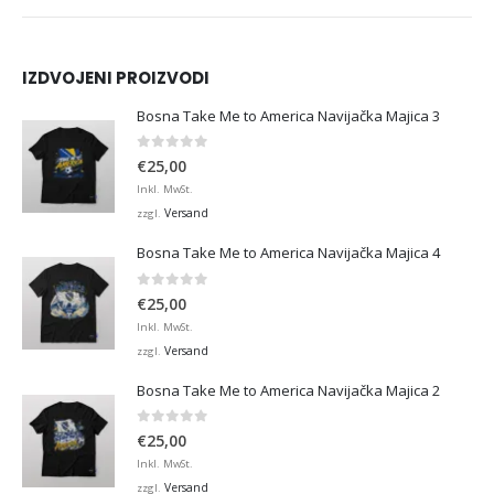
IZDVOJENI PROIZVODI
Bosna Take Me to America Navijačka Majica 3
0
von 5
€
25,00
Inkl. MwSt.
Versand
zzgl.
Bosna Take Me to America Navijačka Majica 4
0
von 5
€
25,00
Inkl. MwSt.
Versand
zzgl.
Bosna Take Me to America Navijačka Majica 2
0
von 5
€
25,00
Inkl. MwSt.
Versand
zzgl.