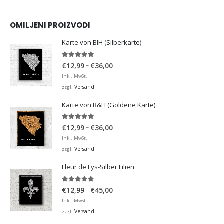
OMILJENI PROIZVODI
Karte von BIH (Silberkarte)
4.92
von 5
Preisspanne:
–
€
12,99
€
36,00
€12,99
Inkl. MwSt.
bis
Versand
zzgl.
€36,00
Karte von B&H (Goldene Karte)
4.98
von 5
Preisspanne:
–
€
12,99
€
36,00
€12,99
Inkl. MwSt.
bis
Versand
zzgl.
€36,00
Fleur de Lys-Silber Lilien
4.95
von 5
Preisspanne:
–
€
12,99
€
45,00
€12,99
Inkl. MwSt.
bis
Versand
zzgl.
€45,00