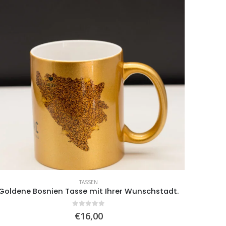
TASSEN
Goldene Bosnien Tasse mit Ihrer Wunschstadt.
0
von 5
€
16,00