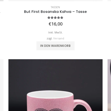
TASSEN
.
But First Bosanska Kahva – Tasse
5.00
von 5
€
16,00
Inkl. MwSt.
zzgl.
Versand
IN DEN WARENKORB