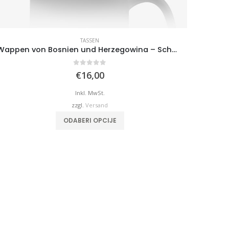
TASSEN
Wappen von Bosnien und Herzegowina – Schwarze Tasse
0
von 5
€
16,00
Inkl. MwSt.
zzgl.
Versand
ODABERI OPCIJE