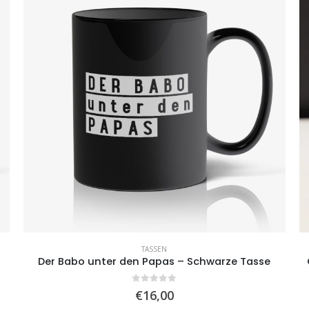
TASSEN
Der Babo unter den Papas – Schwarze Tasse
0
von 5
€
16,00