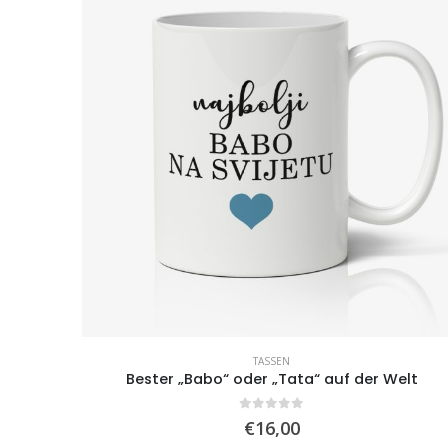
TASSEN
Bester „Babo“ oder „Tata“ auf der Welt
0
von 5
€
16,00