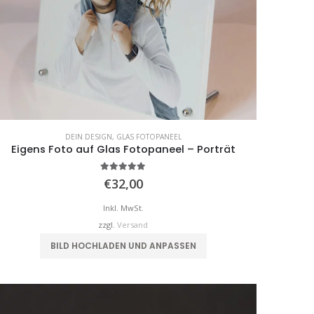
DEIN DESIGN
,
GLAS FOTOPANEEL
Eigens Foto auf Glas Fotopaneel – Porträt
5.00
von 5
€
32,00
Inkl. MwSt.
zzgl.
Versand
BILD HOCHLADEN UND ANPASSEN