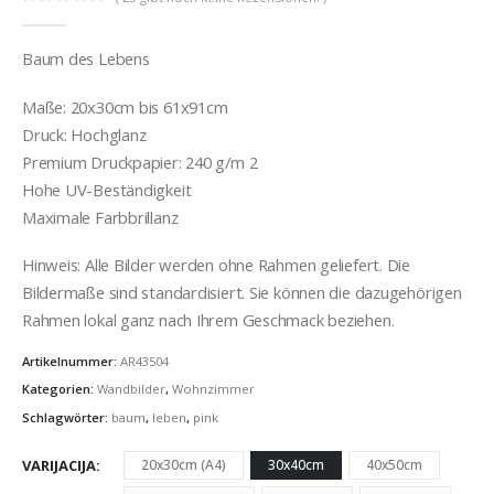
0
out of 5
Baum des Lebens
Maße: 20x30cm bis 61x91cm
Druck: Hochglanz
Premium Druckpapier: 240 g/m 2
Hohe UV-Beständigkeit
Maximale Farbbrillanz
Hinweis: Alle Bilder werden ohne Rahmen geliefert. Die
Bildermaße sind standardisiert. Sie können die dazugehörigen
Rahmen lokal ganz nach Ihrem Geschmack beziehen.
Artikelnummer:
AR43504
Kategorien:
Wandbilder
,
Wohnzimmer
Schlagwörter:
baum
,
leben
,
pink
VARIJACIJA
20x30cm (A4)
30x40cm
40x50cm