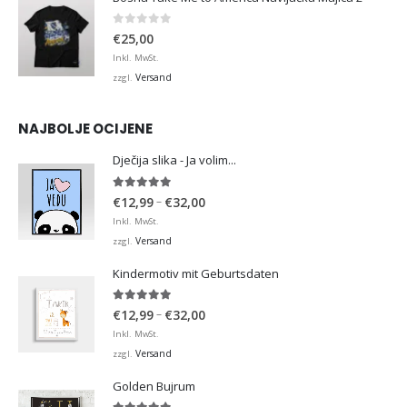
0
von 5
€
25,00
Inkl. MwSt.
Versand
zzgl.
NAJBOLJE OCIJENE
Dječija slika - Ja volim...
5.00
von 5
Preisspanne:
–
€
12,99
€
32,00
€12,99
Inkl. MwSt.
bis
Versand
zzgl.
€32,00
Kindermotiv mit Geburtsdaten
5.00
von 5
Preisspanne:
–
€
12,99
€
32,00
€12,99
Inkl. MwSt.
bis
Versand
zzgl.
€32,00
Golden Bujrum