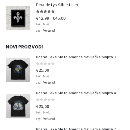
€36,00
Fleur de Lys-Silber Lilien
4.95
von 5
Preisspanne:
–
€
12,99
€
45,00
€12,99
Inkl. MwSt.
bis
Versand
zzgl.
€45,00
NOVI PROIZVODI
Bosna Take Me to America Navijačka Majica 3
0
von 5
€
25,00
Inkl. MwSt.
Versand
zzgl.
Bosna Take Me to America Navijačka Majica 4
0
von 5
€
25,00
Inkl. MwSt.
Versand
zzgl.
Bosna Take Me to America Navijačka Majica 2