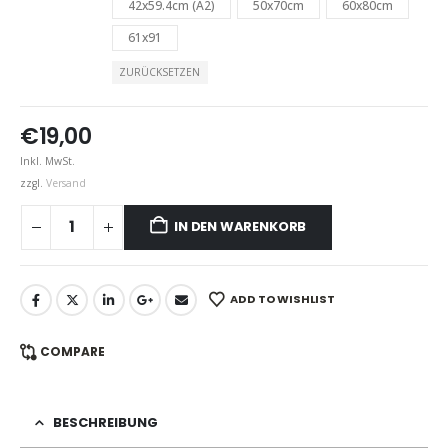
42x59.4cm (A2)
50x70cm
60x80cm
61x91
ZURÜCKSETZEN
€
19,00
Inkl. MwSt.
zzgl.
Versand
IN DEN WARENKORB
ADD TO WISHLIST
COMPARE
BESCHREIBUNG