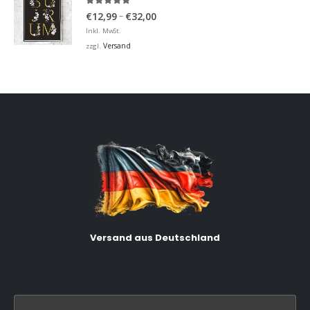
5.00
von 5
Preisspanne:
–
€
12,99
€
32,00
€12,99
Inkl. MwSt.
bis
Versand
zzgl.
€32,00
Versand aus Deutschland