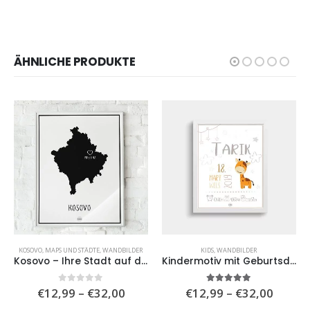
ÄHNLICHE PRODUKTE
KOSOVO
,
WOHNZIMMER
,
MAPS UND STÄDTE
,
WANDBILDER
KIDS
,
WANDBILDER
Kosovo – Ihre Stadt auf der Karte- Black
Kindermotiv mit Geburtsdaten
isspanne:
Preisspanne:
Preiss
0
von 5
5.00
von 5
€
12,99
–
€
32,00
€
12,99
–
€
32,00
,99
€12,99
€12,9