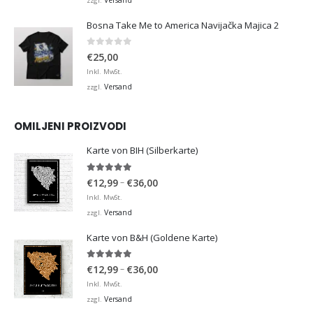
zzgl.
Bosna Take Me to America Navijačka Majica 2
0
von 5
€
25,00
Inkl. MwSt.
Versand
zzgl.
OMILJENI PROIZVODI
Karte von BIH (Silberkarte)
4.92
von 5
Preisspanne:
–
€
12,99
€
36,00
€12,99
Inkl. MwSt.
bis
Versand
zzgl.
€36,00
Karte von B&H (Goldene Karte)
4.98
von 5
Preisspanne:
–
€
12,99
€
36,00
€12,99
Inkl. MwSt.
bis
Versand
zzgl.