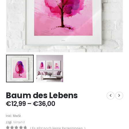
Baum des Lebens
Preisspanne:
€
12,99
–
€
36,00
€12,99
bis
Inkl. MwSt.
€36,00
zzgl.
Versand
( Es gibt noch keine Rezensionen. )