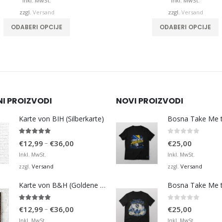
bis
b
Inkl. MwSt.
Inkl. MwSt.
€32,00
zzgl.
Versand
zzgl.
Versand
Dieses Produkt weist mehrere Varianten auf. Die Optionen können auf der Produktseite gewählt werden
Dieses Produkt 
ODABERI OPCIJE
ODABERI OPCIJE
NI PROIZVODI
NOVI PROIZVODI
Karte von BIH (Silberkarte)
4.92
von 5
0
von 5
Preisspanne:
–
€
12,99
€
36,00
€
25,00
€12,99
Inkl. MwSt.
Inkl. MwSt.
bis
Versand
Versand
zzgl.
zzgl.
€36,00
Karte von B&H (Goldene Karte)
4.98
von 5
0
von 5
Preisspanne:
–
€
12,99
€
36,00
€
25,00
€12,99
Inkl. MwSt.
Inkl. MwSt.