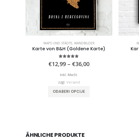
MAPS UND STÄDTE
,
WANDBILDER
M
Karte von B&H (Goldene Karte)
Kar
4.98
von 5
Preisspanne:
€
12,99
–
€
36,00
€12,99
bis
Inkl. MwSt.
€36,00
zzgl.
Versand
Dieses Produkt weist mehrere Varianten auf. Die Optionen können auf der Produktseite gewählt werden
ODABERI OPCIJE
ÄHNLICHE PRODUKTE