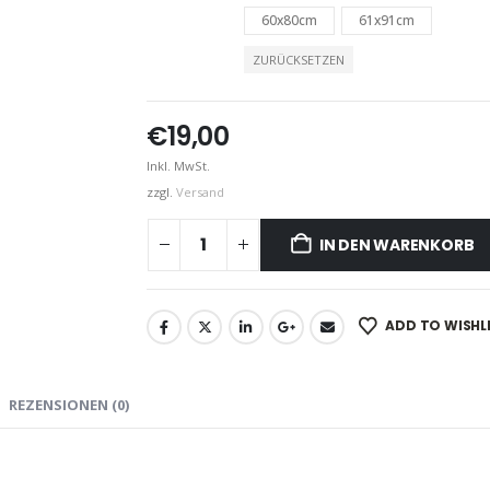
60x80cm
61x91cm
ZURÜCKSETZEN
€
19,00
Inkl. MwSt.
zzgl.
Versand
IN DEN WARENKORB
ADD TO WISHL
REZENSIONEN (0)