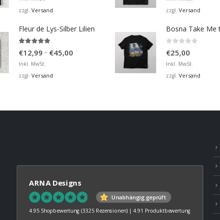
bis
Versand
Versand
zzgl.
zzgl.
€36,00
Fleur de Lys-Silber Lilien
4.95
von 5
0
von 5
Preisspanne:
–
€
12,99
€
45,00
€
25,00
€12,99
Inkl. MwSt.
Inkl. MwSt.
bis
Versand
Versand
zzgl.
zzgl.
€45,00
ARNA Designs
Unabhängig geprüft
4.95 Shopbewertung
(3325 Rezensionen)
|
4.91 Produktbewertung