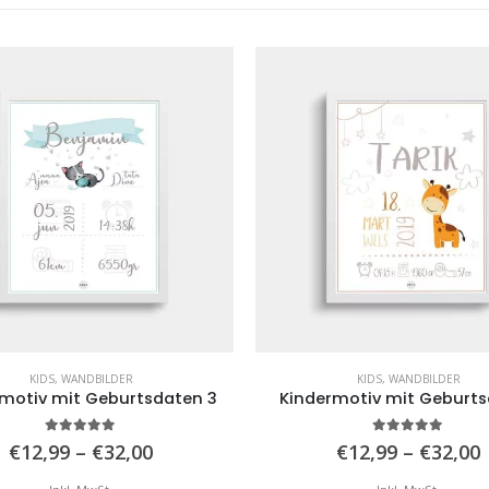
KIDS
,
WANDBILDER
KIDS
,
WANDBILDER
motiv mit Geburtsdaten 3
Kindermotiv mit Geburt
5.00
von 5
5.00
von 5
Preisspanne:
€
12,99
–
€
32,00
€
12,99
–
€
32,00
€12,99