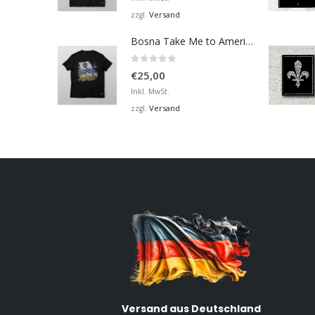
Versand
zzgl.
Bosna Take Me to America Navijačka Majica 2
0
von 5
€
25,00
Inkl. MwSt.
Versand
zzgl.
Versand aus Deutschland