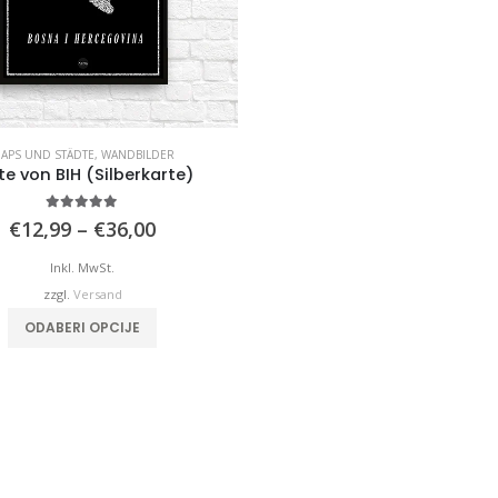
APS UND STÄDTE
,
WANDBILDER
te von BIH (Silberkarte)
4.92
von 5
Preisspanne:
€
12,99
–
€
36,00
€12,99
bis
Inkl. MwSt.
€36,00
zzgl.
Versand
Dieses Produkt weist mehrere Varianten auf. Die Optionen können auf der Produktseite gewählt werden
ODABERI OPCIJE