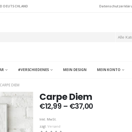
ND DEUTSCHLAND
Datenschutzerklär
Alle Ka
AR
#VERSCHIEDENES
MEIN DESIGN
MEIN KONTO
CARPE DIEM
Carpe Diem
Preisspann
€
12,99
–
€
37,00
€12,99
bis
Inkl. MwSt.
€37,00
zzgl.
Versand