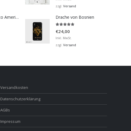
bis
Versand
zzgl.
€32,00
Bosna Take Me to America Navijačka Majica 2
Drache von Bosnien
5.00
von 5
€
24,00
Inkl. MwSt.
Versand
zzgl.
Versandkosten
Datenschutzerklärung
AGBs
Impressum