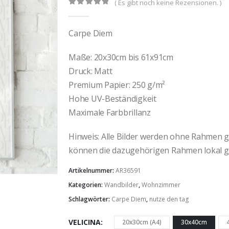
( Es gibt noch keine Rezensionen. )
0
out of 5
Carpe Diem
Maße: 20x30cm bis 61x91cm
Druck: Matt
Premium Papier: 250 g/m²
Hohe UV-Beständigkeit
Maximale Farbbrillanz
Hinweis: Alle Bilder werden ohne Rahmen gel
können die dazugehörigen Rahmen lokal g
Artikelnummer:
AR36591
Kategorien:
Wandbilder
,
Wohnzimmer
Schlagwörter:
Carpe Diem
,
nutze den tag
VELICINA
20x30cm (A4)
30x40cm