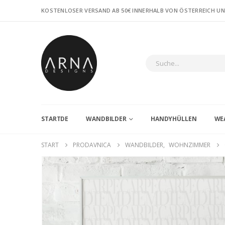
KOSTENLOSER VERSAND AB 50€ INNERHALB VON ÖSTERREICH U
STARTDE
WANDBILDER
HANDYHÜLLEN
WE
START
PRODAVNICA
WANDBILDER
,
WOHNZIMMER