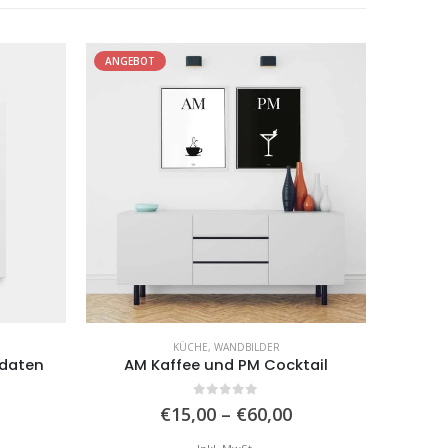
ANGEBOT
KÜCHE
,
WANDBILDER
sdaten
AM Kaffee und PM Cocktail
0
von 5
Preisspanne:
Preisspanne:
€
15,00
–
€
60,00
€12,99
€15,00