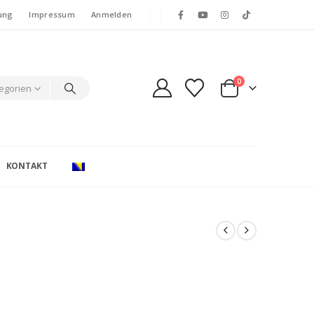
ung
Impressum
Anmelden
0
tegorien
KONTAKT
e: