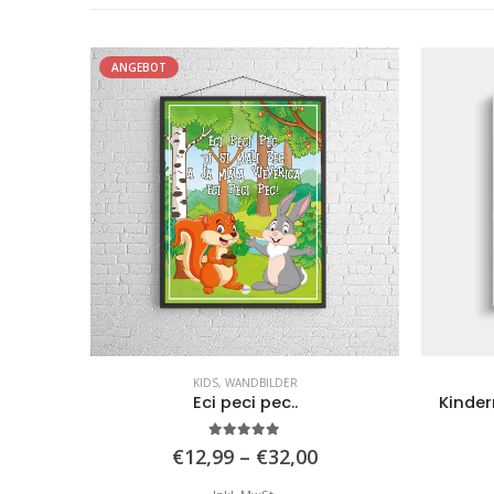
ANGEBOT
KIDS
,
WANDBILDER
hzeile
Eci peci pec..
Kinder
5.00
von 5
reisspanne:
Preisspanne:
€
12,99
–
€
32,00
12,99
€12,99