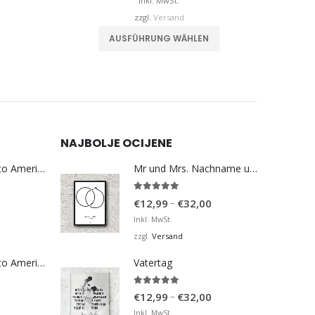
is
bis
Inkl. MwSt.
€32,00
€60,00
zzgl.
Versand
weist mehrere Varianten auf. Die Optionen können auf der Produktseite gewählt werden
Dieses Produkt weist mehrere Varianten auf. Die Optionen können auf der Produktseite gewählt werden
AUSFÜHRUNG WÄHLEN
NAJBOLJE OCIJENE
Bosna Take Me to America Navijačka Majica 3
Mr und Mrs. Nachname und Hochzeitsdatum
5.00
von 5
Preisspanne:
–
€
12,99
€
32,00
€12,99
Inkl. MwSt.
bis
Versand
zzgl.
€32,00
Bosna Take Me to America Navijačka Majica 4
Vatertag
5.00
von 5
Preisspanne:
–
€
12,99
€
32,00
€12,99
Inkl. MwSt.