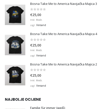
Bosna Take Me to America Navijačka Majica 3
0
von 5
€
25,00
Inkl. MwSt.
Versand
zzgl.
Bosna Take Me to America Navijačka Majica 4
0
von 5
€
25,00
Inkl. MwSt.
Versand
zzgl.
Bosna Take Me to America Navijačka Majica 2
0
von 5
€
25,00
Inkl. MwSt.
Versand
zzgl.
NAJBOLJE OCIJENE
Familie für immer (weiß)