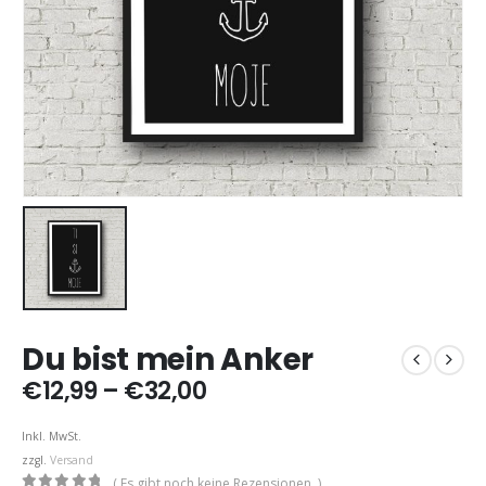
Du bist mein Anker
Preisspanne:
€
12,99
–
€
32,00
€12,99
bis
Inkl. MwSt.
€32,00
zzgl.
Versand
( Es gibt noch keine Rezensionen. )