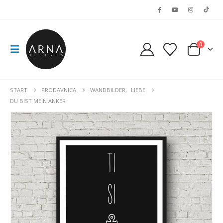
0
START
PRODAVNICA
WANDBILDER
,
LIEBE
DU BIST MEIN ANKER