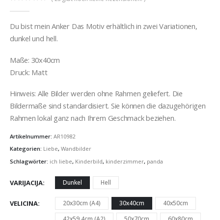
0
out of 5
Du bist mein Anker Das Motiv erhältlich in zwei Variationen,
dunkel und hell.
Maße: 30x40cm
Druck: Matt
Hinweis: Alle Bilder werden ohne Rahmen geliefert. Die
Bildermaße sind standardisiert. Sie können die dazugehörigen
Rahmen lokal ganz nach Ihrem Geschmack beziehen.
Artikelnummer:
AR10982
Kategorien:
Liebe
,
Wandbilder
Schlagwörter:
ich liebe
,
Kinderbild
,
kinderzimmer
,
panda
VARIJACIJA
Dunkel
Hell
VELICINA
20x30cm (A4)
30x40cm
40x50cm
42x59.4cm (A2)
50x70cm
60x80cm