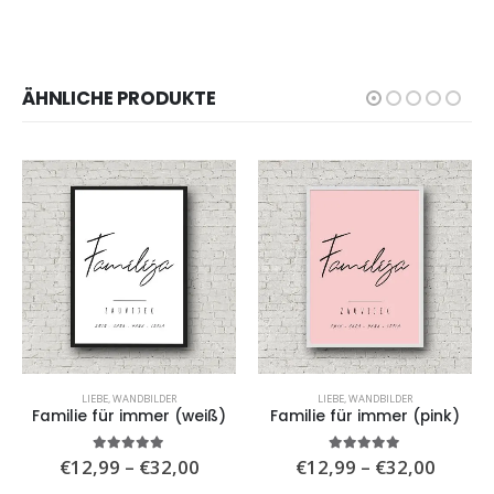
ÄHNLICHE PRODUKTE
LIEBE
,
WANDBILDER
LIEBE
,
WANDBILDER
Familie für immer (weiß)
Familie für immer (pink)
isspanne:
Preisspanne:
Preiss
5.00
von 5
5.00
von 5
€
12,99
–
€
32,00
€
12,99
–
€
32,00
,99
€12,99
€12,9