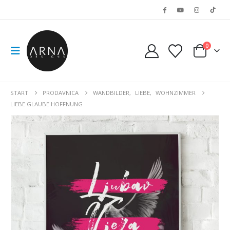
0
START
PRODAVNICA
WANDBILDER
,
LIEBE
,
WOHNZIMMER
LIEBE GLAUBE HOFFNUNG