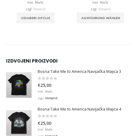
bis
bis
Inkl. MwSt.
Inkl. MwSt.
,00
€32,00
€32,0
zzgl.
Versand
zzgl.
Versand
. Die Optionen können auf der Produktseite gewählt werden
Dieses Produkt weist mehrere Varianten auf. Die Optionen können auf der Produktseite gewählt werden
Dieses Produkt weist mehrere Varianten auf. Die Optionen können auf der Produktseite
ODABERI OPCIJE
AUSFÜHRUNG WÄHLEN
IZDVOJENI PROIZVODI
Bosna Take Me to America Navijačka Majica 3
0
von 5
€
25,00
Inkl. MwSt.
Versand
zzgl.
Bosna Take Me to America Navijačka Majica 4
0
von 5
€
25,00
Inkl. MwSt.
Versand