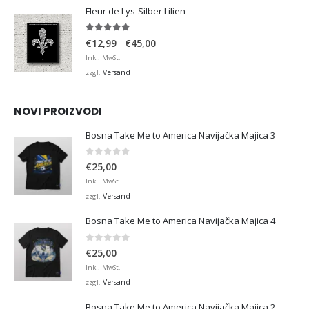
€36,00
Fleur de Lys-Silber Lilien
4.95
von 5
Preisspanne:
–
€
12,99
€
45,00
€12,99
Inkl. MwSt.
bis
Versand
zzgl.
€45,00
NOVI PROIZVODI
Bosna Take Me to America Navijačka Majica 3
0
von 5
€
25,00
Inkl. MwSt.
Versand
zzgl.
Bosna Take Me to America Navijačka Majica 4
0
von 5
€
25,00
Inkl. MwSt.
Versand
zzgl.
Bosna Take Me to America Navijačka Majica 2