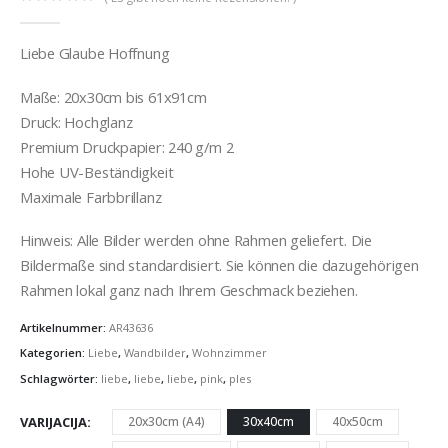
0
out of 5
Liebe Glaube Hoffnung
Maße: 20x30cm bis 61x91cm
Druck: Hochglanz
Premium Druckpapier: 240 g/m 2
Hohe UV-Beständigkeit
Maximale Farbbrillanz
Hinweis: Alle Bilder werden ohne Rahmen geliefert. Die
Bildermaße sind standardisiert. Sie können die dazugehörigen
Rahmen lokal ganz nach Ihrem Geschmack beziehen.
Artikelnummer:
AR43636
Kategorien:
Liebe
,
Wandbilder
,
Wohnzimmer
Schlagwörter:
liebe
,
liebe
,
liebe
,
pink
,
ples
VARIJACIJA
20x30cm (A4)
30x40cm
40x50cm