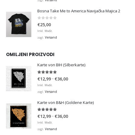
zzgl.
Bosna Take Me to America Navijačka Majica 2
0
von 5
€
25,00
Inkl. MwSt.
Versand
zzgl.
OMILJENI PROIZVODI
Karte von BIH (Silberkarte)
4.92
von 5
Preisspanne:
–
€
12,99
€
36,00
€12,99
Inkl. MwSt.
bis
Versand
zzgl.
€36,00
Karte von B&H (Goldene Karte)
4.98
von 5
Preisspanne:
–
€
12,99
€
36,00
€12,99
Inkl. MwSt.
bis
Versand
zzgl.