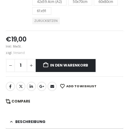
42x59.4cm (A2)
50x70cm
60x80cm
61x91
ZURÜCKSETZEN
€
19,00
Inkl. MwSt.
zzgl.
Versand
IN DEN WARENKORB
ADD TO WISHLIST
COMPARE
BESCHREIBUNG