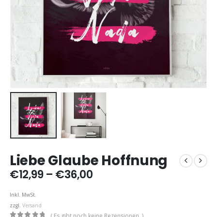
Liebe Glaube Hoffnung
Preisspanne:
€
12,99
–
€
36,00
€12,99
bis
Inkl. MwSt.
€36,00
zzgl.
Versand
( Es gibt noch keine Rezensionen. )