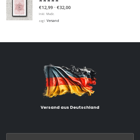
5.00
von 5
Preisspanne:
–
€
12,99
€
32,00
€12,99
Inkl. MwSt.
bis
Versand
zzgl.
€32,00
Versand aus Deutschland