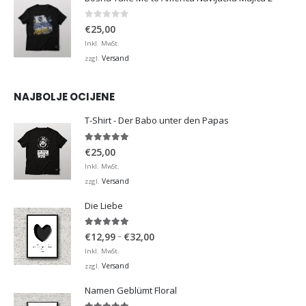
0
von 5
€
25,00
Inkl. MwSt.
Versand
zzgl.
NAJBOLJE OCIJENE
T-Shirt - Der Babo unter den Papas
5.00
von 5
€
25,00
Inkl. MwSt.
Versand
zzgl.
Die Liebe
5.00
von 5
Preisspanne:
–
€
12,99
€
32,00
€12,99
Inkl. MwSt.
bis
Versand
zzgl.
€32,00
Namen Geblümt Floral