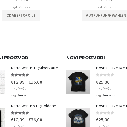
bis
b
Inkl. MwSt.
Inkl. MwSt.
€32,00
zzgl.
Versand
zzgl.
Versand
Dieses Produkt weist mehrere Varianten auf. Die Optionen können auf der Produktseite gewählt werden
ODABERI OPCIJE
AUSFÜHRUNG WÄHLEN
NI PROIZVODI
NOVI PROIZVODI
Karte von BIH (Silberkarte)
4.92
von 5
0
von 5
Preisspanne:
–
€
12,99
€
36,00
€
25,00
€12,99
Inkl. MwSt.
Inkl. MwSt.
bis
Versand
Versand
zzgl.
zzgl.
€36,00
Karte von B&H (Goldene Karte)
4.98
von 5
0
von 5
Preisspanne:
–
€
12,99
€
36,00
€
25,00
€12,99
Inkl. MwSt.
Inkl. MwSt.