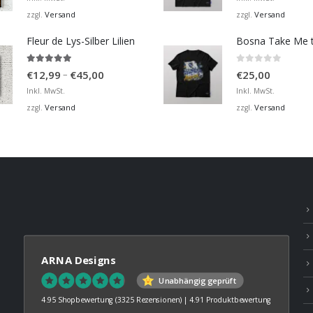
bis
Versand
Versand
zzgl.
zzgl.
€36,00
Fleur de Lys-Silber Lilien
4.95
von 5
0
von 5
Preisspanne:
–
€
12,99
€
45,00
€
25,00
€12,99
Inkl. MwSt.
Inkl. MwSt.
bis
Versand
Versand
zzgl.
zzgl.
€45,00
ARNA Designs
Unabhängig geprüft
4.95 Shopbewertung
(3325 Rezensionen)
|
4.91 Produktbewertung