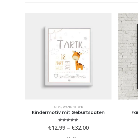
KIDS
,
WANDBILDER
um
Kindermotiv mit Geburtsdaten
Fa
5.00
von 5
reisspanne:
Preisspanne:
€
12,99
–
€
32,00
12,99
€12,99