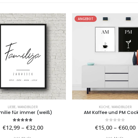
ANGEBOT
LIEBE
,
WANDBILDER
KÜCHE
,
WANDBILDER
milie für immer (weiß)
AM Kaffee und PM Cock
5.00
von 5
0
von 5
Preisspanne:
€
12,99
–
€
32,00
€
15,00
–
€
60,00
€12,99