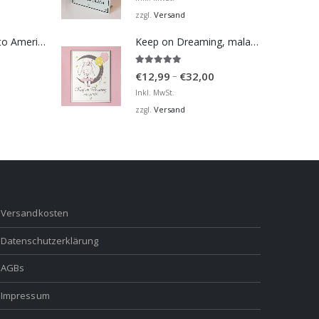
Versand
zzgl.
Bosna Take Me to America Navijačka Majica 2
Keep on Dreaming, mala moja barbiko
5.00
von 5
Preisspanne:
–
€
12,99
€
32,00
€12,99
Inkl. MwSt.
bis
Versand
zzgl.
€32,00
Versandkosten
Datenschutzerklärung
AGBs
Impressum