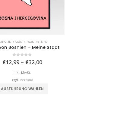
APS UND STÄDTE
,
WANDBILDER
von Bosnien – Meine Stadt
0
von 5
Preisspanne:
€
12,99
–
€
32,00
€12,99
bis
Inkl. MwSt.
€32,00
zzgl.
Versand
Dieses Produkt weist mehrere Varianten auf. Die Optionen können auf der Produktseite gewählt werden
AUSFÜHRUNG WÄHLEN