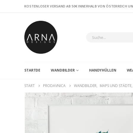
KOSTENLOSER VERSAND AB 50€ INNERHALB VON ÖSTERREICH U
STARTDE
WANDBILDER
HANDYHÜLLEN
WE
START
PRODAVNICA
WANDBILDER
,
MAPS UND STÄDTE