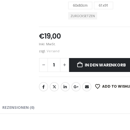
60x80cm
61x91
ZURÜCKSETZEN
€
19,00
Inkl. MwSt.
zzgl.
Versand
IN DEN WARENKORB
ADD TO WISHL
REZENSIONEN (0)