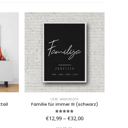
LIEBE
,
WANDBILDER
tail
Familie für immer III (schwarz)
Namen
5.00
von 5
Preisspanne:
Preisspanne:
€
12,99
–
€
32,00
€15,00
€12,99