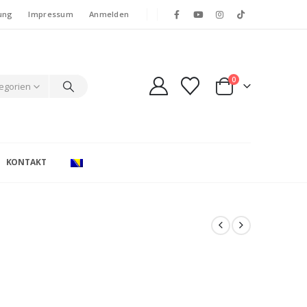
ung
Impressum
Anmelden
0
tegorien
KONTAKT
e: