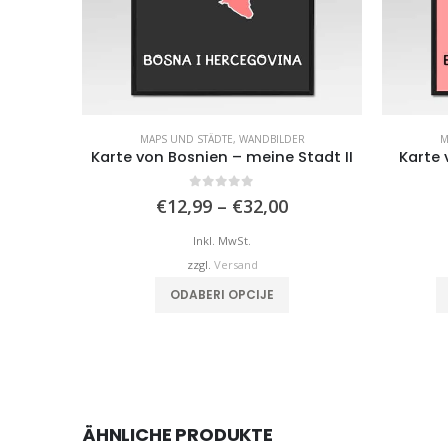
MAPS UND STÄDTE
,
WANDBILDER
M
Karte von Bosnien – meine Stadt II
Karte 
0
von 5
Preisspanne:
€
12,99
–
€
32,00
€12,99
bis
Inkl. MwSt.
€32,00
zzgl.
Versand
Dieses Produkt weist mehrere Varianten auf. Die Optionen können auf der Produktseite gewählt werden
ODABERI OPCIJE
ÄHNLICHE PRODUKTE