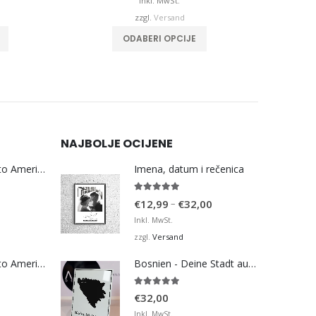
is
bis
Inkl. MwSt.
€60,00
€32,00
zzgl.
Versand
Dieses Produkt weist mehrere Varianten auf. Die Optionen können auf der Produktseite gewählt werden
Dieses Produkt weist mehrere Varianten auf. Die Optionen können auf der Produktseite gewählt werden
ODABERI OPCIJE
NAJBOLJE OCIJENE
Bosna Take Me to America Navijačka Majica 3
Imena, datum i rečenica
5.00
von 5
Preisspanne:
–
€
12,99
€
32,00
€12,99
Inkl. MwSt.
bis
Versand
zzgl.
€32,00
Bosna Take Me to America Navijačka Majica 4
Bosnien - Deine Stadt auf der Karte - Black
5.00
von 5
€
32,00
Inkl. MwSt.