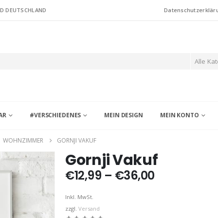
ND DEUTSCHLAND
Datenschutzerklär
Alle Ka
AR
#VERSCHIEDENES
MEIN DESIGN
MEIN KONTO
,
WOHNZIMMER
GORNJI VAKUF
Gornji Vakuf
Preisspann
€
12,99
–
€
36,00
€12,99
bis
Inkl. MwSt.
€36,00
zzgl.
Versand