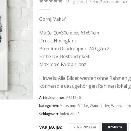
( Es gibt noch keine Rezensionen. )
0
out of 5
Gornji Vakuf
Maße: 20x30cm bis 61x91cm
Druck: Hochglanz
Premium Druckpapier: 240 g/m 2
Hohe UV-Beständigkeit
Maximale Farbbrillanz
Hinweis: Alle Bilder werden ohne Rahmen gel
können die dazugehörigen Rahmen lokal g
Artikelnummer:
AR51746
Kategorien:
Maps und Städte
,
Wandbilder
,
Wohnzimm
Schlagwort:
kulen vakuf
VARIJACIJA
20x30cm (A4)
30x40cm