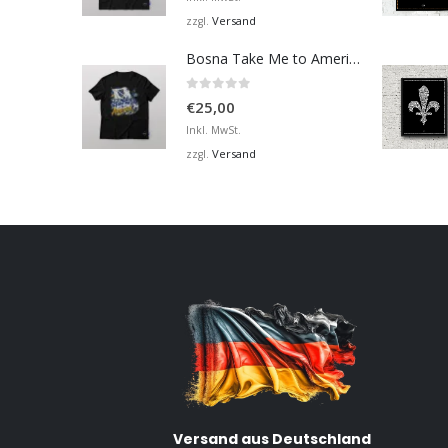
Versand
zzgl.
Bosna Take Me to America Navijačka Majica 2
0
von 5
€
25,00
Inkl. MwSt.
Versand
zzgl.
Versand aus Deutschland