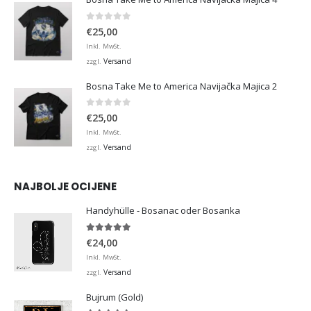
0
von 5
€
25,00
Inkl. MwSt.
Versand
zzgl.
Bosna Take Me to America Navijačka Majica 2
0
von 5
€
25,00
Inkl. MwSt.
Versand
zzgl.
NAJBOLJE OCIJENE
Handyhülle - Bosanac oder Bosanka
5.00
von 5
€
24,00
Inkl. MwSt.
Versand
zzgl.
Bujrum (Gold)