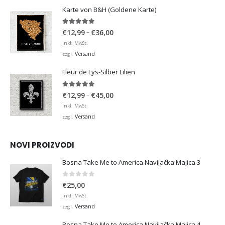
€36,00
Karte von B&H (Goldene Karte)
4.98
von 5
Preisspanne:
–
€
12,99
€
36,00
€12,99
Inkl. MwSt.
bis
Versand
zzgl.
€36,00
Fleur de Lys-Silber Lilien
4.95
von 5
Preisspanne:
–
€
12,99
€
45,00
€12,99
Inkl. MwSt.
bis
Versand
zzgl.
€45,00
NOVI PROIZVODI
Bosna Take Me to America Navijačka Majica 3
0
von 5
€
25,00
Inkl. MwSt.
Versand
zzgl.
Bosna Take Me to America Navijačka Majica 4