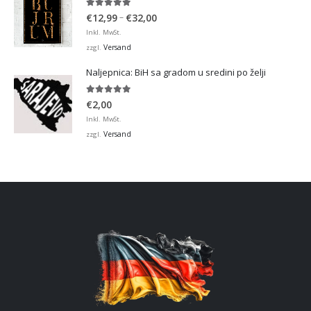
5.00
von 5
Preisspanne:
–
€
12,99
€
32,00
€12,99
Inkl. MwSt.
bis
Versand
zzgl.
€32,00
Naljepnica: BiH sa gradom u sredini po želji
5.00
von 5
€
2,00
Inkl. MwSt.
Versand
zzgl.