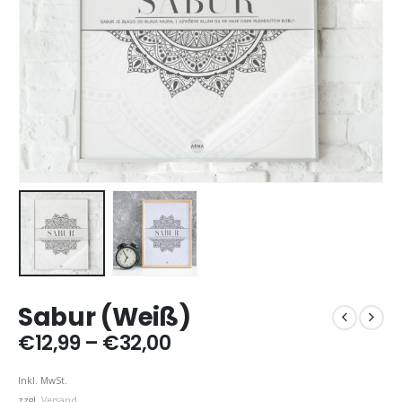
Sabur (Weiß)
Preisspanne:
€
12,99
–
€
32,00
€12,99
bis
Inkl. MwSt.
€32,00
zzgl.
Versand