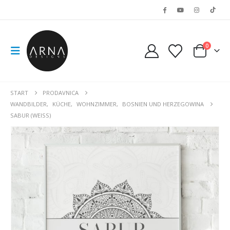
0
START
PRODAVNICA
WANDBILDER
,
KÜCHE
,
WOHNZIMMER
,
BOSNIEN UND HERZEGOWINA
SABUR (WEISS)