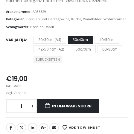
Rahmen lokal ganz nach Ihrem Geschmack beziehen.
Artikelnummer:
AR35529
Kategorien:
Bosnien und Herzegowina
,
Küche
,
Wandbilder
,
Wohnzimmer
Schlagwörter:
Bosnien
,
sabur
VARIJACIJA
20x30cm (A4)
30x40cm
40x50cm
42x59.4cm (A2)
50x70cm
60x80cm
ZURÜCKSETZEN
€
19,00
Inkl. MwSt.
zzgl.
Versand
IN DEN WARENKORB
ADD TO WISHLIST