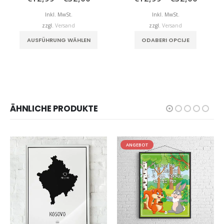
€12,99
€12,9
bis
bis
Inkl. MwSt.
Inkl. MwSt.
€32,00
€32,0
zzgl.
Versand
zzgl.
Versand
Dieses Produkt weist mehrere Varianten auf. Die Optionen können auf der Produktseite gewählt werden
Dieses Produkt weist mehrere Varianten auf. Die Optionen können auf der Produktseite gewählt werden
AUSFÜHRUNG WÄHLEN
ODABERI OPCIJE
ÄHNLICHE PRODUKTE
ANGEBOT