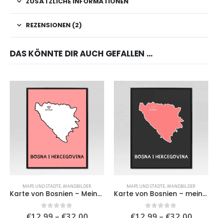
ZUSÄTZLICHE INFORMATIONEN
REZENSIONEN (2)
DAS KÖNNTE DIR AUCH GEFALLEN …
MAPS UND STÄDTE
,
WANDBILDER
MAPS UND STÄDTE
,
WANDBILDER
Karte von Bosnien – Meine Stadt
Karte von Bosnien – meine Stadt II
Preisspanne:
Preiss
0
von 5
0
von 5
€
12,99
–
€
32,00
€
12,99
–
€
32,00