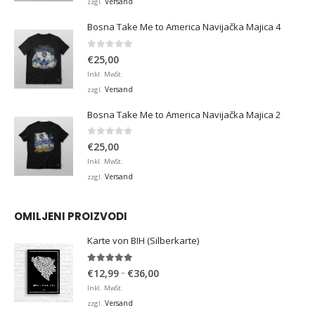
Versand
zzgl.
Bosna Take Me to America Navijačka Majica 4
0
von 5
€
25,00
Inkl. MwSt.
Versand
zzgl.
Bosna Take Me to America Navijačka Majica 2
0
von 5
€
25,00
Inkl. MwSt.
Versand
zzgl.
OMILJENI PROIZVODI
Karte von BIH (Silberkarte)
4.92
von 5
Preisspanne:
–
€
12,99
€
36,00
€12,99
Inkl. MwSt.
bis
Versand
zzgl.