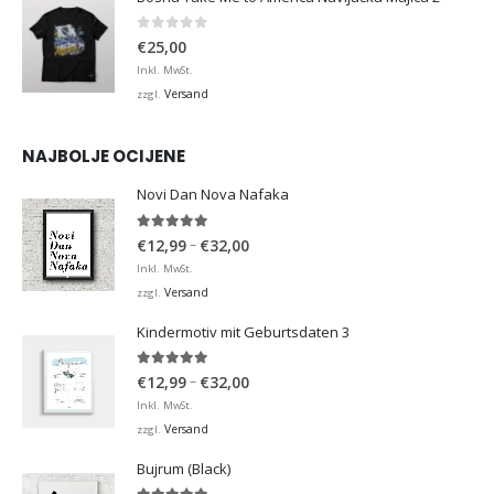
0
von 5
€
25,00
Inkl. MwSt.
Versand
zzgl.
NAJBOLJE OCIJENE
Novi Dan Nova Nafaka
5.00
von 5
Preisspanne:
–
€
12,99
€
32,00
€12,99
Inkl. MwSt.
bis
Versand
zzgl.
€32,00
Kindermotiv mit Geburtsdaten 3
5.00
von 5
Preisspanne:
–
€
12,99
€
32,00
€12,99
Inkl. MwSt.
bis
Versand
zzgl.
€32,00
Bujrum (Black)