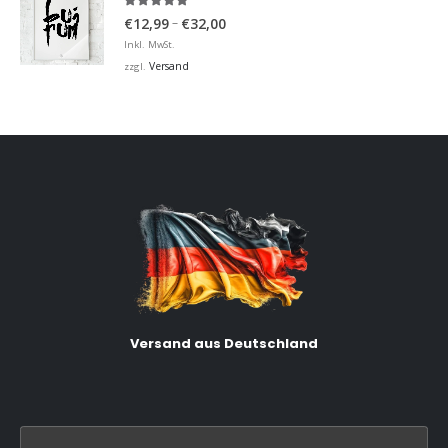
5.00
von 5
Preisspanne:
–
€
12,99
€
32,00
€12,99
Inkl. MwSt.
bis
Versand
zzgl.
€32,00
Versand aus Deutschland