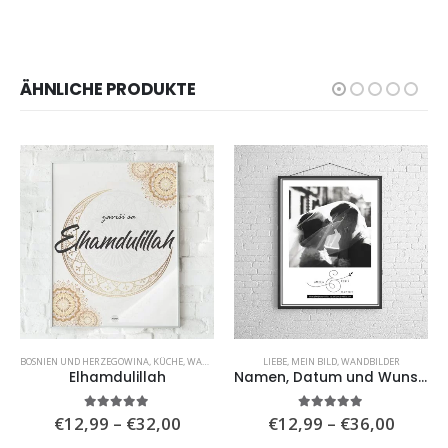
ÄHNLICHE PRODUKTE
BOSNIEN UND HERZEGOWINA
,
KÜCHE
,
WANDBILDER
,
WOHNZIMMER
LIEBE
,
MEIN BILD
,
WANDBILDER
Elhamdulillah
Namen, Datum und Wunschzeile
isspanne:
Preisspanne:
Preiss
5.00
von 5
5.00
von 5
€
12,99
–
€
32,00
€
12,99
–
€
36,00
,00
€12,99
€12,9