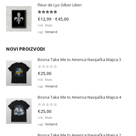
€36,00
Fleur de Lys-Silber Lilien
4.95
von 5
Preisspanne:
–
€
12,99
€
45,00
€12,99
Inkl. MwSt.
bis
Versand
zzgl.
€45,00
NOVI PROIZVODI
Bosna Take Me to America Navijačka Majica 3
0
von 5
€
25,00
Inkl. MwSt.
Versand
zzgl.
Bosna Take Me to America Navijačka Majica 4
0
von 5
€
25,00
Inkl. MwSt.
Versand
zzgl.
Bosna Take Me to America Navijačka Majica 2