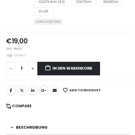
42x59.4cm (A2)
50x70cm
60x80cm
61x91
ZURÜCKSETZEN
€
19,00
Inkl. MwSt.
zzgl.
Versand
IN DEN WARENKORB
ADD TO WISHLIST
COMPARE
BESCHREIBUNG