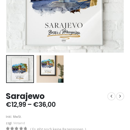
Sarajewo
Preisspanne:
€
12,99
–
€
36,00
€12,99
bis
Inkl. MwSt.
€36,00
zzgl.
Versand
( Es gibt noch keine Rezensionen. )