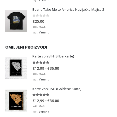
zzgl.
Bosna Take Me to America Navijačka Majica 2
0
von 5
€
25,00
Inkl. MwSt.
Versand
zzgl.
OMILJENI PROIZVODI
Karte von BIH (Silberkarte)
4.92
von 5
Preisspanne:
–
€
12,99
€
36,00
€12,99
Inkl. MwSt.
bis
Versand
zzgl.
€36,00
Karte von B&H (Goldene Karte)
4.98
von 5
Preisspanne:
–
€
12,99
€
36,00
€12,99
Inkl. MwSt.
bis
Versand
zzgl.