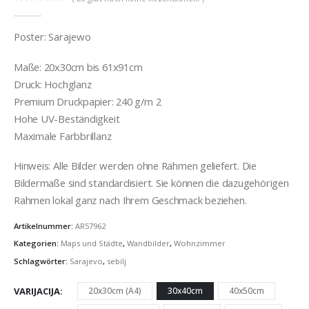
0
out of 5
Poster: Sarajewo
Maße: 20x30cm bis 61x91cm
Druck: Hochglanz
Premium Druckpapier: 240 g/m 2
Hohe UV-Beständigkeit
Maximale Farbbrillanz
Hinweis: Alle Bilder werden ohne Rahmen geliefert. Die
Bildermaße sind standardisiert. Sie können die dazugehörigen
Rahmen lokal ganz nach Ihrem Geschmack beziehen.
Artikelnummer:
AR57962
Kategorien:
Maps und Städte
,
Wandbilder
,
Wohnzimmer
Schlagwörter:
Sarajevo
,
sebilj
VARIJACIJA
20x30cm (A4)
30x40cm
40x50cm