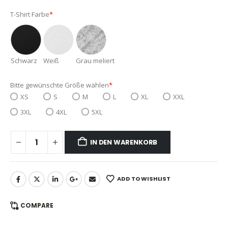
T-Shirt Farbe
*
Schwarz
Weiß
Grau meliert
Bitte gewünschte Größe wählen
*
XS
S
M
L
XL
XXL
3XL
4XL
5XL
IN DEN WARENKORB
ADD TO WISHLIST
COMPARE