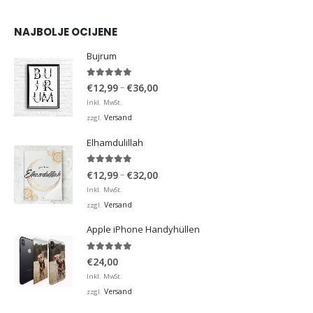
NAJBOLJE OCIJENE
Bujrum
5.00
von 5
Preisspanne:
–
€
12,99
€
36,00
€12,99
Inkl. MwSt.
bis
Versand
zzgl.
€36,00
Elhamdulillah
5.00
von 5
Preisspanne:
–
€
12,99
€
32,00
€12,99
Inkl. MwSt.
bis
Versand
zzgl.
€32,00
Apple iPhone Handyhüllen
5.00
von 5
€
24,00
Inkl. MwSt.
Versand
zzgl.