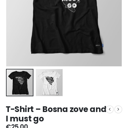
T-Shirt – Bosna zove and
I must go
€
25,00