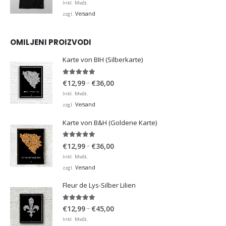
Inkl. MwSt.
Versand
zzgl.
OMILJENI PROIZVODI
Karte von BIH (Silberkarte)
4.92
von 5
Preisspanne:
–
€
12,99
€
36,00
€12,99
Inkl. MwSt.
bis
Versand
zzgl.
€36,00
Karte von B&H (Goldene Karte)
4.98
von 5
Preisspanne:
–
€
12,99
€
36,00
€12,99
Inkl. MwSt.
bis
Versand
zzgl.
€36,00
Fleur de Lys-Silber Lilien
4.95
von 5
Preisspanne:
–
€
12,99
€
45,00
€12,99
Inkl. MwSt.