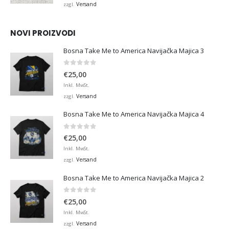
bis
Versand
zzgl.
€45,00
NOVI PROIZVODI
Bosna Take Me to America Navijačka Majica 3
0
von 5
€
25,00
Inkl. MwSt.
Versand
zzgl.
Bosna Take Me to America Navijačka Majica 4
0
von 5
€
25,00
Inkl. MwSt.
Versand
zzgl.
Bosna Take Me to America Navijačka Majica 2
0
von 5
€
25,00
Inkl. MwSt.
Versand
zzgl.