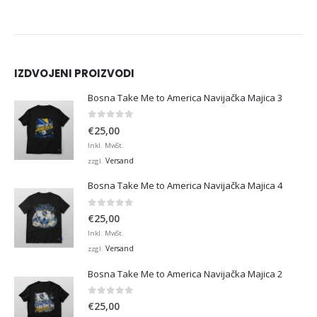
IZDVOJENI PROIZVODI
Bosna Take Me to America Navijačka Majica 3
0
von 5
€
25,00
Inkl. MwSt.
Versand
zzgl.
Bosna Take Me to America Navijačka Majica 4
0
von 5
€
25,00
Inkl. MwSt.
Versand
zzgl.
Bosna Take Me to America Navijačka Majica 2
0
von 5
€
25,00