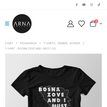
0
START
PRODAVNICA
T-SHIRTS
,
DAMEN
,
KLEIDER
T-SHIRT – BOSNA ZOVE AND I MUST GO