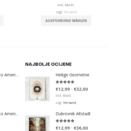
is
bis
Inkl. MwSt.
€32,00
€32,00
zzgl.
Versand
Dieses Produkt weist mehrere Varianten auf. Die Optionen können auf der Produktseite gewählt werden
Dieses Produkt weist mehrere Varianten auf. Die Optionen können auf der Produktseite gewählt werden
AUSFÜHRUNG WÄHLEN
NAJBOLJE OCIJENE
Bosna Take Me to America Navijačka Majica 3
Heilige Geometrie
5.00
von 5
Preisspanne:
–
€
12,99
€
32,00
€12,99
Inkl. MwSt.
bis
Versand
zzgl.
€32,00
Bosna Take Me to America Navijačka Majica 4
Dubrovnik Altstadt
5.00
von 5
Preisspanne:
–
€
12,99
€
36,00