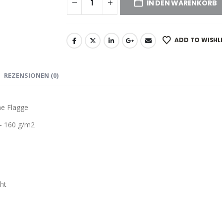
IN DEN WARENKORB
ADD TO WISHL
REZENSIONEN (0)
he Flagge
– 160 g/m2
ht