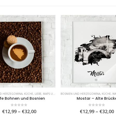
ND HERZEGOWINA
,
KÜCHE
,
LIEBE
,
MAPS UND STÄDTE
BOSNIEN UND HERZEGOWINA
,
WANDBILDER
,
WOHNZIMMER
,
KÜCHE
,
WA
fe Bohnen und Bosnien
Mostar – Alte Brück
0
von 5
0
von 5
Preisspanne:
€
12,99
–
€
32,00
€
12,99
–
€
32,00
€12,99