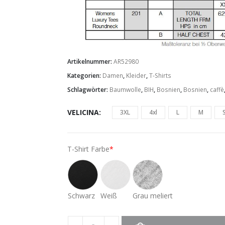
Artikelnummer:
AR52980
Kategorien:
Damen
,
Kleider
,
T-Shirts
Schlagwörter:
Baumwolle
,
BIH
,
Bosnien
,
Bosnien
,
caffè
VELICINA
3XL
4xl
L
M
T-Shirt Farbe
*
Schwarz
Weiß
Grau meliert