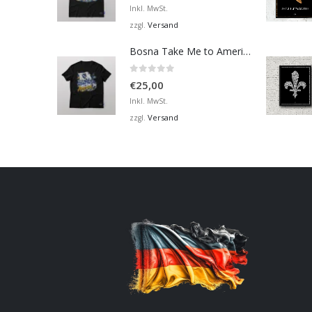
Inkl. MwSt.
Versand
zzgl.
Bosna Take Me to America Navijačka Majica 2
0
von 5
€
25,00
Inkl. MwSt.
Versand
zzgl.