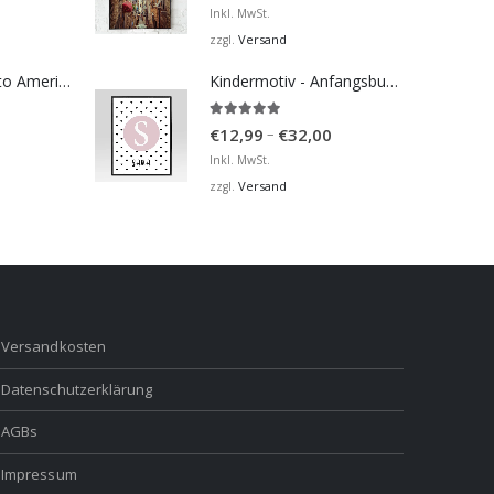
€12,99
Inkl. MwSt.
bis
Versand
zzgl.
€36,00
Bosna Take Me to America Navijačka Majica 2
Kindermotiv - Anfangsbuchstabe und Name
5.00
von 5
Preisspanne:
–
€
12,99
€
32,00
€12,99
Inkl. MwSt.
bis
Versand
zzgl.
€32,00
Versandkosten
Datenschutzerklärung
AGBs
Impressum