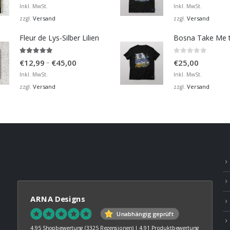
€12,99
Inkl. MwSt.
Inkl. MwSt.
bis
Versand
Versand
zzgl.
zzgl.
€36,00
Fleur de Lys-Silber Lilien
4.95
von 5
0
von 5
Preisspanne:
–
€
12,99
€
45,00
€
25,00
€12,99
Inkl. MwSt.
Inkl. MwSt.
bis
Versand
Versand
zzgl.
zzgl.
€45,00
ARNA Designs
Unabhängig geprüft
4.95 Shopbewertung
(3325 Rezensionen)
|
4.91 Produktbewertung