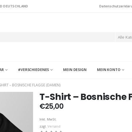
ND DEUTSCHLAND
Datenschutzerklär
Alle Ka
AR
#VERSCHIEDENES
MEIN DESIGN
MEIN KONTO
SHIRT – BOSNISCHE FLAGGE (DAMEN)
T-Shirt – Bosnische
€
25,00
Inkl. MwSt.
zzgl.
Versand