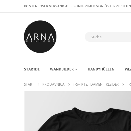
KOSTENLOSER VERSAND AB 50€ INNERHALB VON ÖSTERREICH U
STARTDE
WANDBILDER
HANDYHÜLLEN
WE
START
PRODAVNICA
T-SHIRTS
,
DAMEN
,
KLEIDER
T-