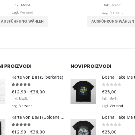
bis
b
Inkl. MwSt.
Inkl. MwSt.
€32,00
zzgl.
Versand
zzgl.
Versand
Dieses Produkt weist mehrere Varianten auf. Die Optionen können auf der Produktseite gewählt werden
AUSFÜHRUNG WÄHLEN
AUSFÜHRUNG WÄHLEN
NI PROIZVODI
NOVI PROIZVODI
Karte von BIH (Silberkarte)
4.92
von 5
0
von 5
Preisspanne:
–
€
12,99
€
36,00
€
25,00
€12,99
Inkl. MwSt.
Inkl. MwSt.
bis
Versand
Versand
zzgl.
zzgl.
€36,00
Karte von B&H (Goldene Karte)
4.98
von 5
0
von 5
Preisspanne:
–
€
12,99
€
36,00
€
25,00