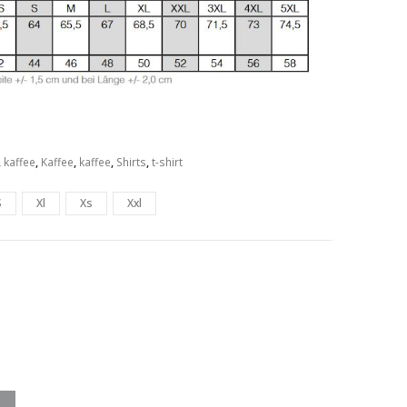
,
kaffee
,
Kaffee
,
kaffee
,
Shirts
,
t-shirt
S
Xl
Xs
Xxl