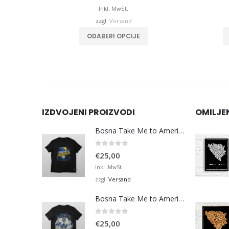
is
Inkl. MwSt.
32,00
zzgl.
Versand
Dieses Produkt weist mehrere Varianten auf. Die Optionen können auf der Produktseite gewählt werden
ODABERI OPCIJE
IZDVOJENI PROIZVODI
OMILJE
Bosna Take Me to America Navijačka Majica 3
0
von 5
€
25,00
Inkl. MwSt.
Versand
zzgl.
Bosna Take Me to America Navijačka Majica 4
0
von 5
€
25,00