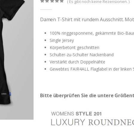
( Es gibt noch keine Rezensionen. )
0
out of 5
Damen T-Shirt mit rundem Ausschnitt. Mot
100% ringgesponnene, gekämmte Bio-Bau
Single Jersey
Körperbetont geschnitten
Schulter-zu-Schulter Nackenband
Verstärkt durch Doppelnähte
Gewebtes FAIR4ALL Flaglabel in der linken 
Bitte überprüfen Sie die untere Größent