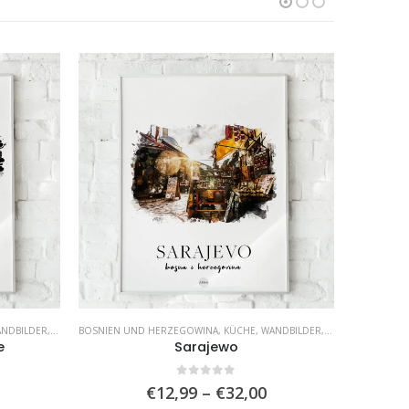
NDBILDER
,
WOHNZIMMER
BOSNIEN UND HERZEGOWINA
,
KÜCHE
,
WANDBILDER
,
WOHNZIMMER
e
Sarajewo
0
von 5
Preisspanne:
Preisspanne:
€
12,99
–
€
32,00
€12,99
€12,99