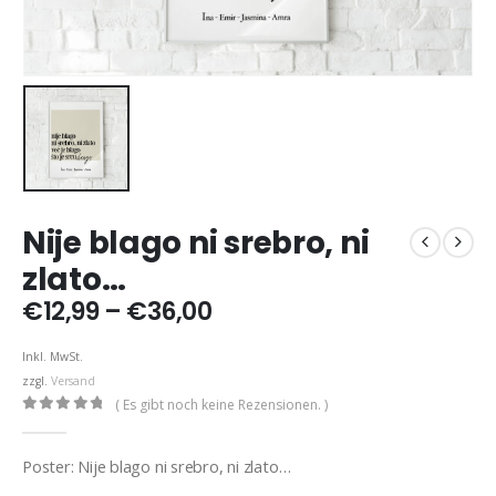
Nije blago ni srebro, ni
zlato…
Preisspanne:
€
12,99
–
€
36,00
€12,99
bis
Inkl. MwSt.
€36,00
zzgl.
Versand
( Es gibt noch keine Rezensionen. )
0
out of 5
Poster: Nije blago ni srebro, ni zlato…