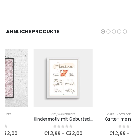
ÄHNLICHE PRODUKTE
KIDS
,
WANDBILDER
MAPS UND STÄDTE
,
WANDBILDER
Kindermotiv mit Geburtsdaten 2
Karte- meine Stadt III
isspanne:
Preisspanne:
Preiss
0
von 5
0
von 5
€
12,99
–
€
32,00
€
12,99
–
€
36,00