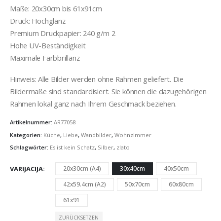
Maße: 20x30cm bis 61x91cm
Druck: Hochglanz
Premium Druckpapier: 240 g/m 2
Hohe UV-Beständigkeit
Maximale Farbbrillanz
Hinweis: Alle Bilder werden ohne Rahmen geliefert. Die
Bildermaße sind standardisiert. Sie können die dazugehörigen
Rahmen lokal ganz nach Ihrem Geschmack beziehen.
Artikelnummer:
AR77058
Kategorien:
Küche
,
Liebe
,
Wandbilder
,
Wohnzimmer
Schlagwörter:
Es ist kein Schatz
,
Silber
,
zlato
VARIJACIJA
20x30cm (A4)
30x40cm
40x50cm
42x59.4cm (A2)
50x70cm
60x80cm
61x91
ZURÜCKSETZEN