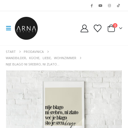
0
START
PRODAVNICA
WANDBILDER
,
KÜCHE
,
LIEBE
,
WOHNZIMMER
NIJE BLAGO NI SREBRO, NI ZLATO…