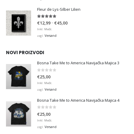
€36,00
Fleur de Lys-Silber Lilien
4.95
von 5
Preisspanne:
–
€
12,99
€
45,00
€12,99
Inkl. MwSt.
bis
Versand
zzgl.
€45,00
NOVI PROIZVODI
Bosna Take Me to America Navijačka Majica 3
0
von 5
€
25,00
Inkl. MwSt.
Versand
zzgl.
Bosna Take Me to America Navijačka Majica 4
0
von 5
€
25,00
Inkl. MwSt.
Versand
zzgl.