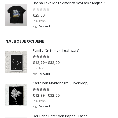
Bosna Take Me to America Navijačka Majica 2
0
von 5
€
25,00
Inkl. MwSt.
Versand
zzgl.
NAJBOLJE OCIJENE
Familie für immer III (schwarz)
5.00
von 5
Preisspanne:
–
€
12,99
€
32,00
€12,99
Inkl. MwSt.
bis
Versand
zzgl.
€32,00
Karte von Montenegro (Silver Map)
5.00
von 5
Preisspanne:
–
€
12,99
€
32,00
€12,99
Inkl. MwSt.
bis
Versand
zzgl.
€32,00
Der Babo unter den Papas - Tasse