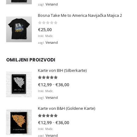
Versand
zzgl.
Bosna Take Me to America Navijačka Majica 2
0
von 5
€
25,00
Inkl. MwSt.
Versand
zzgl.
OMILJENI PROIZVODI
Karte von BIH (Silberkarte)
4.92
von 5
Preisspanne:
–
€
12,99
€
36,00
€12,99
Inkl. MwSt.
bis
Versand
zzgl.
€36,00
Karte von B&H (Goldene Karte)
4.98
von 5
Preisspanne:
–
€
12,99
€
36,00
€12,99
Inkl. MwSt.
bis
Versand
zzgl.