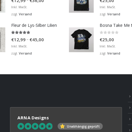
–
€
12,99
€
36,00
€
25,00
€12,99
Inkl. MwSt.
Inkl. MwSt.
bis
Versand
Versand
zzgl.
zzgl.
€36,00
Fleur de Lys-Silber Lilien
4.95
von 5
0
von 5
Preisspanne:
–
€
12,99
€
45,00
€
25,00
€12,99
Inkl. MwSt.
Inkl. MwSt.
bis
Versand
Versand
zzgl.
zzgl.
€45,00
ARNA Designs
Unabhängig geprüft