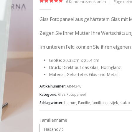
6
Kundenrezensionen
|
Füge dein
5.00
out of 5
Glas Fotopaneel aus gehärtetem Glas mit M
Zeigen Sie Ihrer Mutter Ihre Wertschätzung
Im unterem Feld können Sie ihren eigene
Größe: 20,32cm x 25,4 cm
Druck: Direkt auf das Glas, Hochglanz.
Material: Gehärtetes Glas und Metall
Artikelnummer:
AR44340
Kategorie:
Glas Fotopaneel
Schlagwörter:
bujrum
,
Familie
,
familija zauvijek
,
staklo
Famillienname