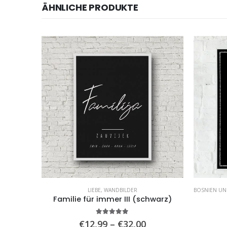
ÄHNLICHE PRODUKTE
LIEBE
,
WANDBILDER
BOSNIEN U
Bosnien – Deine Stadt auf der Karte – Black
Familie für immer III (schwarz)
5.00
von 5
Preisspanne:
€
12,99
–
€
32,00