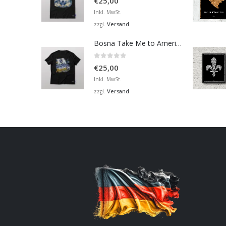
€
25,00
Inkl. MwSt.
Versand
zzgl.
Bosna Take Me to America Navijačka Majica 2
0
von 5
€
25,00
Inkl. MwSt.
Versand
zzgl.