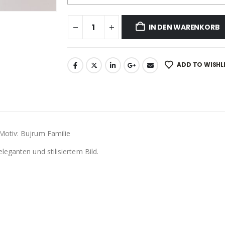
IN DEN WARENKORB
ADD TO WISHL
Motiv: Bujrum Familie
eganten und stilisiertem Bild.