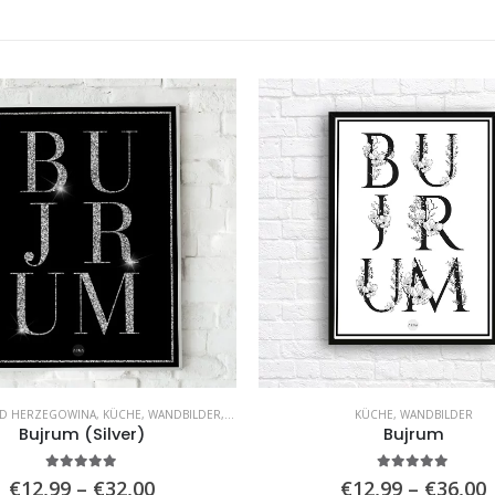
ND HERZEGOWINA
,
KÜCHE
,
WANDBILDER
,
WOHNZIMMER
KÜCHE
,
WANDBILDER
Bujrum (Silver)
Bujrum
5.00
von 5
5.00
von 5
Preisspanne:
€
12,99
–
€
32,00
€
12,99
–
€
36,00