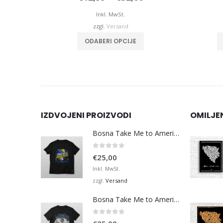
€12,99
bis
Inkl. MwSt.
€32,00
zzgl.
Versand
Dieses Produkt weist mehrere Varianten auf. Die Optionen können auf der Produktseite gewählt werden
ODABERI OPCIJE
IZDVOJENI PROIZVODI
OMILJE
Bosna Take Me to America Navijačka Majica 3
0
von 5
€
25,00
Inkl. MwSt.
Versand
zzgl.
Bosna Take Me to America Navijačka Majica 4
0
von 5