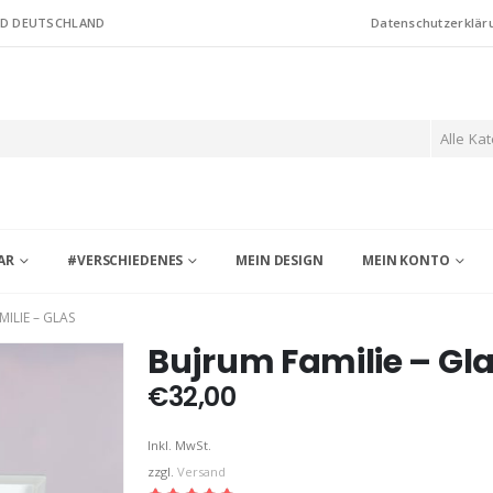
ND DEUTSCHLAND
Datenschutzerklär
Alle Ka
AR
#VERSCHIEDENES
MEIN DESIGN
MEIN KONTO
ILIE – GLAS
Bujrum Familie – Gl
€
32,00
Inkl. MwSt.
zzgl.
Versand