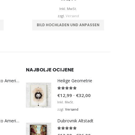
€12,99
is
Inkl. MwSt.
€36,00
zzgl.
Versand
Dieses Produkt weist mehrere Varianten auf. Die Optionen können auf der Produktseite gewählt werden
BILD HOCHLADEN UND ANPASSEN
NAJBOLJE OCIJENE
Bosna Take Me to America Navijačka Majica 3
Heilige Geometrie
5.00
von 5
Preisspanne:
–
€
12,99
€
32,00
€12,99
Inkl. MwSt.
bis
Versand
zzgl.
€32,00
Bosna Take Me to America Navijačka Majica 4
Dubrovnik Altstadt
5.00
von 5
Preisspanne: