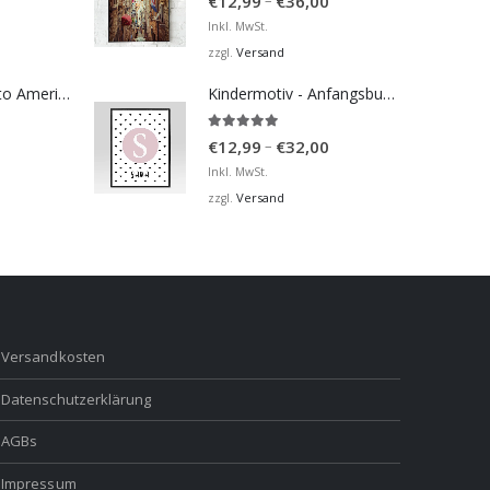
–
€
12,99
€
36,00
€12,99
Inkl. MwSt.
bis
Versand
zzgl.
€36,00
Bosna Take Me to America Navijačka Majica 2
Kindermotiv - Anfangsbuchstabe und Name
5.00
von 5
Preisspanne:
–
€
12,99
€
32,00
€12,99
Inkl. MwSt.
bis
Versand
zzgl.
€32,00
Versandkosten
Datenschutzerklärung
AGBs
Impressum