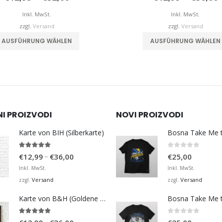
€12,99
bis
b
Inkl. MwSt.
Inkl. MwSt.
€32,00
zzgl.
Versand
zzgl.
Versand
Dieses Produkt weist mehrere Varianten auf. Die Optionen können auf der Produktseite gewählt werden
AUSFÜHRUNG WÄHLEN
AUSFÜHRUNG WÄHLEN
NI PROIZVODI
NOVI PROIZVODI
Karte von BIH (Silberkarte)
4.92
von 5
0
von 5
Preisspanne:
–
€
12,99
€
36,00
€
25,00
€12,99
Inkl. MwSt.
Inkl. MwSt.
bis
Versand
Versand
zzgl.
zzgl.
€36,00
Karte von B&H (Goldene Karte)
4.98
von 5
0
von 5
Preisspanne: