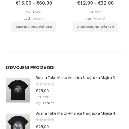
isspanne:
Preisspanne:
Preiss
0
von 5
5.00
von 5
€
15,00
–
€
60,00
€
12,99
–
€
32,00
,99
€15,00
€12,9
bis
bis
Inkl. MwSt.
Inkl. MwSt.
,00
€60,00
€32,0
zzgl.
Versand
zzgl.
Versand
. Die Optionen können auf der Produktseite gewählt werden
Dieses Produkt weist mehrere Varianten auf. Die Optionen können auf der Produktseite gewählt werden
Dieses Produkt weist mehrere Varianten auf. Die Optionen können auf der Produktseite
AUSFÜHRUNG WÄHLEN
AUSFÜHRUNG WÄHLEN
IZDVOJENI PROIZVODI
Bosna Take Me to America Navijačka Majica 3
0
von 5
€
25,00
Inkl. MwSt.
Versand
zzgl.
Bosna Take Me to America Navijačka Majica 4
0
von 5
€
25,00