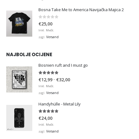
Bosna Take Me to America Navijačka Majica 2
0
von 5
€
25,00
Inkl. MwSt.
Versand
zzgl.
NAJBOLJE OCIJENE
Bosnien ruft and I must go
5.00
von 5
Preisspanne:
–
€
12,99
€
32,00
€12,99
Inkl. MwSt.
bis
Versand
zzgl.
€32,00
Handyhülle - Metal Lily
5.00
von 5
€
24,00
Inkl. MwSt.
Versand
zzgl.