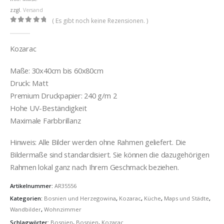
€32,00
zzgl.
Versand
( Es gibt noch keine Rezensionen. )
0
out of 5
Kozarac
Maße: 30x40cm bis 60x80cm
Druck: Matt
Premium Druckpapier: 240 g/m 2
Hohe UV-Beständigkeit
Maximale Farbbrillanz
Hinweis: Alle Bilder werden ohne Rahmen geliefert. Die
Bildermaße sind standardisiert. Sie können die dazugehörigen
Rahmen lokal ganz nach Ihrem Geschmack beziehen.
Artikelnummer:
AR35556
Kategorien:
Bosnien und Herzegowina
,
Kozarac
,
Küche
,
Maps und Städte
,
Wandbilder
,
Wohnzimmer
Schlagwörter:
Bosnien
,
Bosnien
,
Kozarac