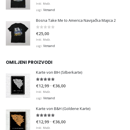
Inkl. MwSt.
Versand
zzgl.
Bosna Take Me to America Navijačka Majica 2
0
von 5
€
25,00
Inkl. MwSt.
Versand
zzgl.
OMILJENI PROIZVODI
Karte von BIH (Silberkarte)
4.92
von 5
Preisspanne:
–
€
12,99
€
36,00
€12,99
Inkl. MwSt.
bis
Versand
zzgl.
€36,00
Karte von B&H (Goldene Karte)
4.98
von 5
Preisspanne:
–
€
12,99
€
36,00
€12,99
Inkl. MwSt.