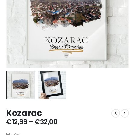
Kozarac
Preisspanne:
€
12,99
–
€
32,00
€12,99
bis
Inkl. MwSt.