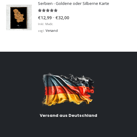
Serbien - Goldene oder Silberne Karte
5.00
von 5
Preisspanne:
–
€
12,99
€
32,00
€12,99
Inkl. MwSt.
bis
Versand
zzgl.
€32,00
Versand aus Deutschland