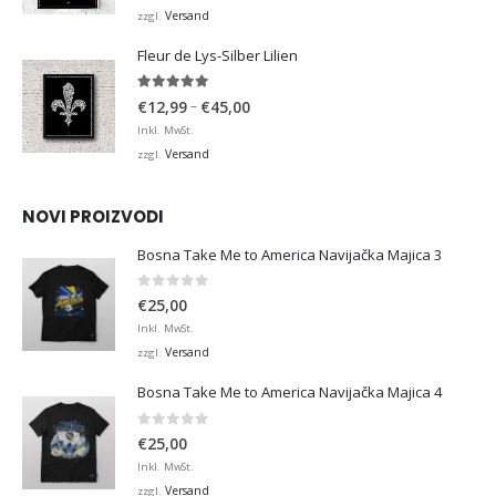
bis
Versand
zzgl.
€36,00
Fleur de Lys-Silber Lilien
4.95
von 5
Preisspanne:
–
€
12,99
€
45,00
€12,99
Inkl. MwSt.
bis
Versand
zzgl.
€45,00
NOVI PROIZVODI
Bosna Take Me to America Navijačka Majica 3
0
von 5
€
25,00
Inkl. MwSt.
Versand
zzgl.
Bosna Take Me to America Navijačka Majica 4
0
von 5
€
25,00
Inkl. MwSt.
Versand
zzgl.