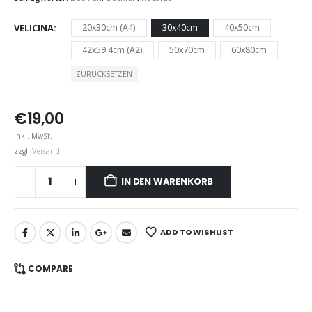
VELICINA
20x30cm (A4)
30x40cm
40x50cm
42x59.4cm (A2)
50x70cm
60x80cm
ZURÜCKSETZEN
€
19,00
Inkl. MwSt.
zzgl.
Versand
IN DEN WARENKORB
ADD TO WISHLIST
COMPARE